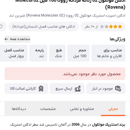
ادکلن مولکول 02 زنانه مردانه روونا 100 میل Molecul 02
(Rovena)
ادکلن اسپرت اسنتریک مولکول 02 روونا (Rovena Molecules 02) شیرین تند
ادکلن های مناسب فصل تابستان(مردانه)
از 60 نظر
ویژگی‌ها
مشاهده همه
مناسب برای
حجم
طبع
رایحه
مناسب فصل
اقایان و خانم ها
100 میل
خنک
تند
چهار فصل
محصول مورد نظر موجود نمی‌باشد.
موجود در انبار
ارسال سریع
گارانتی اصالت کالا
معرفی
مشاوره و تماس
مشخصات
دیدگاه‌ها
برند اسنتریک مولکول
در سال
2006
در آلمان تاسیس شد.عطر ادکلن استریک