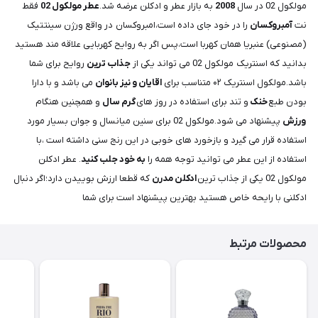
مولکول 02 در سال
2008
به بازار عطر و ادکلن عرضه شد.
عطر مولکول 02
فقط
نت
آمبروکسان
را در خود جای داده است،امبروکسان در واقع ورژن سینتتیک
(مصنوعی) عنبریا همان کهربا است،پس اگر به روایح کهربایی علاقه مند هستید
بدانید که اسنتریک مولکول 02 می تواند یکی از
جذاب ترین
روایح برای شما
باشد.مولکول اسنتریک ۰۲ متناسب برای
اقایان و نیز بانوان
می باشد و با دارا
بودن طبع
خنک
و تند برای استفاده در روز های
گرم سال
و همچنین هنگام
ورزش
پیشنهاد می شود.مولکول 02 برای سنین میانسال و جوان بسیار مورد
استفاده قرار می گیرد و بازخورد های خوبی در این رنج سنی داشته است ،با
استفاده از این عطر می توانید توجه همه را
به خود جلب کنید
. عطر ادکلن
مولکول 02 یکی از جذاب ترین
ادکلن مدرن
که قطعا ارزش بوییدن دارد؛اگر دنبال
ادکلنی با رایحه خاص هستید بهترین پیشنهاد است برای شما
محصولات مرتبط