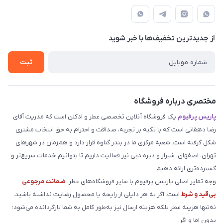
مجله فروشگاه
قوانین و مقررات
دهقانی
لیست محصولات
حریم خصوصی
درباره ما
از جدید‌ترین تخفیف‌ها با‌ خبر شوید
راهنما
تماس با ما
ثبت
مختصری درباره فروشگاه
پاریس پرفیوم
یک فروشگاه آنلاین تخصصی عطر و ادکلن است که مدریت آقای
رضا دهقانی است که با تکیه بر تجربه، صداقت و احترام به حق انتخاب مشتری
شکل گرفته است. شعبه مرکزی ما در بندر گناوه قرار دارد و هم‌زمان در شهرهای
تهران، اصفهان، شیراز و دیره دبی نیز فعالیت داریم تا بتوانیم خدمات سریع‌تر و
گسترده‌تری ارائه دهیم.
وجه تمایز اصلی پاریس پرفیوم با سایر فروشگاه‌های عطر،
ضمانت مرجوعی
بی‌قید و شرط
است. اگر به هر دلیلی از رایحه یا محصول رضایت نداشته باشید،
نه‌تنها هزینه عطر بلکه هزینه ارسال نیز به‌طور کامل به شما بازگردانده می‌شود؛
بدون اما و اگر.