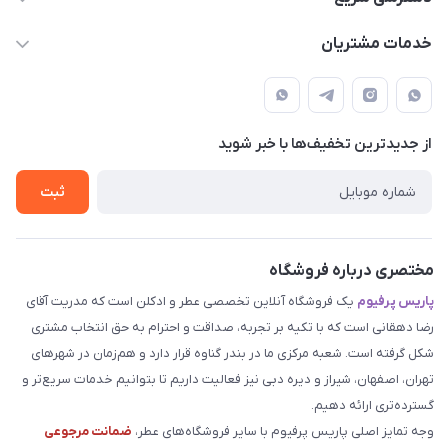
parisperfumeorgir@gmail.com
حساب کاربری
خدمات مشتریان
بوشهر . بندر گناوه ، خیابان فضیلت، فرعی فضیلت 2 ساختمان
مجله فروشگاه
قوانین و مقررات
دهقانی
لیست محصولات
حریم خصوصی
درباره ما
از جدید‌ترین تخفیف‌ها با‌ خبر شوید
راهنما
تماس با ما
ثبت
مختصری درباره فروشگاه
پاریس پرفیوم
یک فروشگاه آنلاین تخصصی عطر و ادکلن است که مدریت آقای
رضا دهقانی است که با تکیه بر تجربه، صداقت و احترام به حق انتخاب مشتری
شکل گرفته است. شعبه مرکزی ما در بندر گناوه قرار دارد و هم‌زمان در شهرهای
تهران، اصفهان، شیراز و دیره دبی نیز فعالیت داریم تا بتوانیم خدمات سریع‌تر و
گسترده‌تری ارائه دهیم.
وجه تمایز اصلی پاریس پرفیوم با سایر فروشگاه‌های عطر،
ضمانت مرجوعی