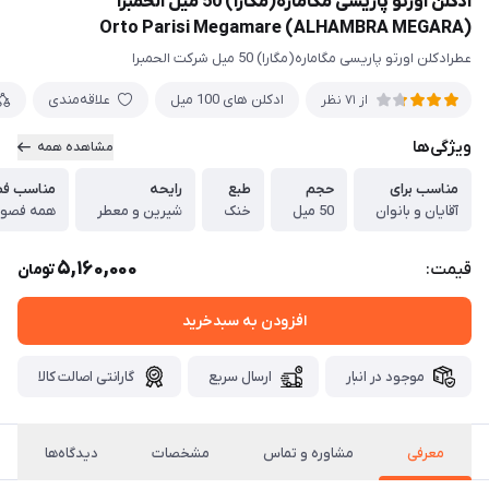
ادکلن اورتو پاریسی مگاماره(مگارا) 50 میل الحمبرا
(ALHAMBRA MEGARA) Orto Parisi Megamare
عطرادکلن اورتو پاریسی مگاماره(مگارا) 50 میل شرکت الحمبرا
ادکلن های 100 میل
علاقه‌مندی
از 71 نظر
ویژگی‌ها
مشاهده همه
مناسب برای
حجم
طبع
رایحه
مناسب ف
آقایان و بانوان
50 میل
خنک
شیرین و معطر
همه فصو
5,160,000
قیمت:
تومان
افزودن به سبدخرید
موجود در انبار
ارسال سریع
گارانتی اصالت کالا
معرفی
مشاوره و تماس
مشخصات
دیدگاه‌ها