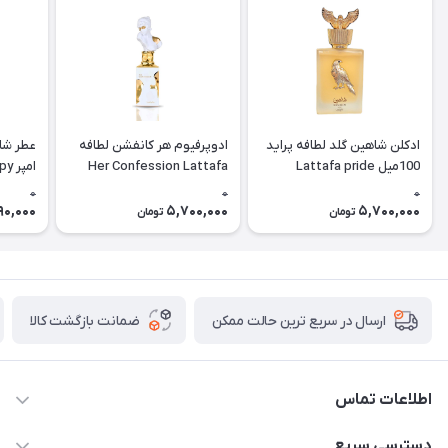
ادکلن شاهین گلد لطافه پراید
ادوپرفیوم هر کانفشن لطافه
عطر شا
100میل Lattafa pride
Her Confession Lattafa
امپ
hadow)
Shaheen gold
0
0
0
90,000
5,700,000
5,700,000
تومان
تومان
ضمانت بازگشت کالا
ارسال در سریع ترین حالت ممکن
اطلاعات تماس
09387538030
دسترسی سریع