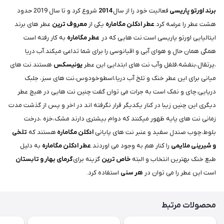
برند اورتو پاریسی
فعالیت خود را از سال
2014
شروع کرد و تا سال 2019 حدود
هشت عطر را عرضه کرد.
عطر ادکلن مگاماره
یکی از
معروف ترین
عطر های برند
ایتالیایی اورتو پاریسی است.نت هایی که در
عطر مگاماره
به کار رفته است
همگی همان حال و هوای آبی و اقیانوسی را برای شما تداعی میکند.آب دریا
،پرتقال،بنفشه،فلفل وآب نت های ابتدایی این عطر
یونیسکس
هستند.نت های
میانی برای این عطر خنک و تلخ آب دریا،اسطوخودوس،نت های سبز، جلبک
دریایی،چای و نمک است به جرات می توان گفت چنین نت هایی در هیچ عطر
دیگری این چنین زیبا در کنار یکدیگر قرار نگرفته اند در اخر و پس از گذشت مدت
زمانی نت های پایه ظهور میکنند که دوام بیشتری دارند مشک،خزه ،درخت
بلوط،چوب صندل سفید و عنبر نت های پایانی
ادکلن مگاماره
هستند که
تلخی
و شیرینی ملایمی
را کنار هم به وجود می اوردند.
عطر ادکلن مگاماره
به دلیل
طبع خنک بهترین انتخاب و البته
خاص ترین
گزینه برای
گرمای بهار و تابستان
است این عطر را می توان در
هر سنی
استفاده کرد.
محصولات مرتبط