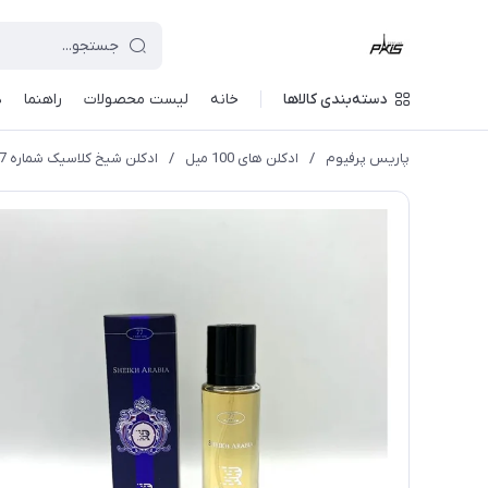
دسته‌بندی کالاها
خانه
لیست محصولات
راهنما
د
پاریس پرفیوم
/
ادکلن های 100 میل
/
ادکلن شیخ کلاسیک شماره 77 مردانه روونا 30 میل (Rovena)SHAIK - Opulent Shaik Classic No 77