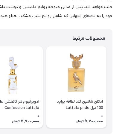
جلب خواهد شد. پس از مدتی متوجه روایح دلنشین و دوست داشت
خود را به نت‌های انتهایی که شامل روایح سبز ، مشک ، نعناع هندی ، خزه ، سد
محصولات مرتبط
ادکلن شاهین گلد لطافه پراید
100میل Lattafa pride
Confession Lattafa
Shaheen gold
0
0
5,700,000
5,700,000
تومان
تومان