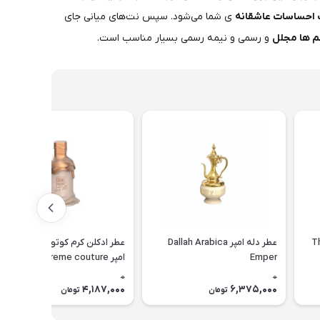
احساسات عاشقانه‌
ی شما می‌شود. سپس نت‌های میانی جای
م ها مجلل
و رسمی و نیمه رسمی بسیار مناسب است.
مپریال عود The
عطر دله امپر Dallah Arabica
عطر ادکلن کرم کوتور لاولی لاته
Emper
امپر emper creme couture
0
0
4,187,000
6,375,000
تومان
تومان