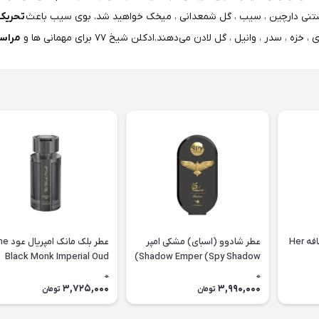
نی دارچین ، سیب ، گل شمعدانی ، میخک خواهید شد. بوی سیب باعث
تحریک 
ر ، وانیل ، گل لادن می‌دهند.ادکلن شیخ ۷۷ برای مهمانی ها و
مراس
ادوپرفیوم هر کانفشن لطافه Her
عطر شادوو (اسبای) مشکی امپر
عطر بلک مانک ا
Black Monk Imperial Oud
Shadow Emper (Spy Shadow)
Emper
0
0
3,725,000
3,990,000
تومان
تومان