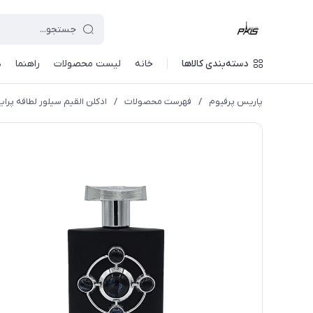
دسته‌بندی کالاها
خانه
لیست محصولات
راهنما
د
پاریس پرفیوم
/
فهرست محصولات
/
ادکلن القیم سیلور لطافه پراید 100میل (رایحه بولگاری تایگر) fa pride Al Qiam Silver