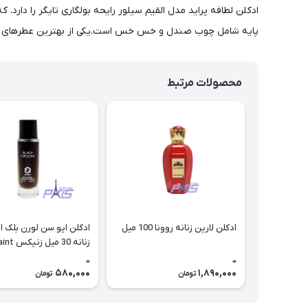
ادکلن لطافه پراید مدل القیم سیلور رایحه بولگاری تایگر را دارد
پایه شامل چوب صندل و خس خس است.یکی از بهترین عطرهای تابست
محصولات مرتبط
ادکلن لارین زنانه روونا 100 میل
ادکلن ایو سن لورن بلک ا
زنانه 30 م
Laurent Black opium
0
0
580,000
1,890,000
تومان
تومان