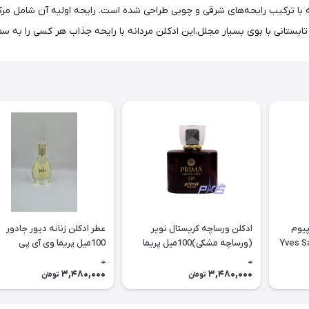
. که با ترکیب رایحه‌های شرقی و چوبی طراحی شده است. رایحه اولیه آن شامل مر
انی با بوی بسیار مجلل.این ادکلن مردانه با رایحه جذاب هر کسی را به 
پیوم
ادکلن ورساچه کریستال نویر
عطر ادکلن زنانه دیور جادور
یل زنیکس Yves Saint
(ورساچه مشکی)100میل پریما
100میل پریما وی آی پی
وی آی پی (crystal noir prima
(Jedarb PRIMA NICHE (VIP
0
0
niche (vip
3,480,000
3,480,000
تومان
تومان