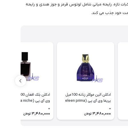
کبات تازه، رایحه میانی شامل لوتوس قرمز و جوز هندی و رایحه
سمت خود جذب می کند.
ادکلن الین موگلر زنانه 100میل
ادکلن بلک افغان 100میل پریما
پریما وی آی پی (eleen prima
وی آی پی (black prima niche
(vip
niche (vip
0
0
3,480,000
3,480,000
تومان
تومان