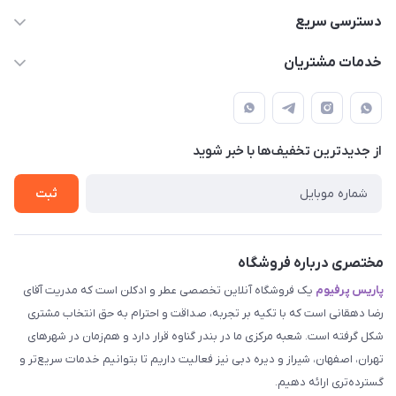
09387538030
دسترسی سریع
parisperfumeorgir@gmail.com
حساب کاربری
خدمات مشتریان
بوشهر . بندر گناوه ، خیابان فضیلت، فرعی فضیلت 2 ساختمان
مجله فروشگاه
قوانین و مقررات
دهقانی
لیست محصولات
حریم خصوصی
درباره ما
از جدید‌ترین تخفیف‌ها با‌ خبر شوید
راهنما
تماس با ما
ثبت
مختصری درباره فروشگاه
پاریس پرفیوم
یک فروشگاه آنلاین تخصصی عطر و ادکلن است که مدریت آقای
رضا دهقانی است که با تکیه بر تجربه، صداقت و احترام به حق انتخاب مشتری
شکل گرفته است. شعبه مرکزی ما در بندر گناوه قرار دارد و هم‌زمان در شهرهای
تهران، اصفهان، شیراز و دیره دبی نیز فعالیت داریم تا بتوانیم خدمات سریع‌تر و
گسترده‌تری ارائه دهیم.