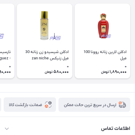
ادکلن لارین زنانه روونا 100
ادکلن شیسیدو زن زنانه 30
میل
میل زنیکس zan niche
iguez -
so Poudree (rovena)
0
0
0
90,000
580,000
1,890,000
تومان
تومان
ضمانت بازگشت کالا
ارسال در سریع ترین حالت ممکن
اطلاعات تماس