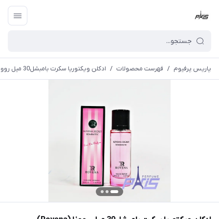
پاریس پرفیوم
/
فهرست محصولات
/
ادکلن ویکتوریا سکرت بامبشل30 میل روونا (Rovena) MLRose Seduction Secret