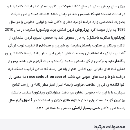
چهل سال پیش یعنی در سال 1977 شرکت ویکتوریا سکرت در ایالت کالیفرنیا و
در ایالات متحده امریکا تاسیس شد.در پایان دهه هشتاد میلادی این شرکت
بصورت تخصصی وارد عرضه تولید عطر و ادکلن شد و اولین عطرش را در سال
1989 به بازار عرضه کرد.
پرفروش ترین
ادکلن برند ویکتوریا سکرت در سال 2010
(ویکتوریا سکرت بامشل)
به بازار معرفی شد.به محض اسپری کردن مقداری از
ادکلن ویکتوریا سکرت بامبشل،رایحه ای شیرین و
میوه ای
از ترکیب توت،فرنگی
آناناس،نارنگی به مشام می رسد،نت های میانی این عطر زنانه رایحه کاملا شیرین
و
گلدار
دارد و ترکیبی از گل یاسمن سفید،ارکیده و نوت قرمزی می باشد پس از
مدتی نت های پایانی این ادکلن هم از راه می رسند که شامل ترکیب مشک،خزه
درخت بلوط و نت های چوبی می باشد
.rose seduction secret
به معنی راز
اغوا کننده
ی گل رز ،لطافت ،طراوت رایحه اسرار آمیز عطر زنانه ی رز سداکشن
سیکرت را با این نام بخوبی نشان می دهد.عطرادکلن ویکتوریا سکرت بامشل
بهترین
گزینه است برای دختر
خانوم های جوان
و استفاده در
فصول گرم
سال
رایحه این ادکلن
حس بسیار ارامش
بخشی به شما می دهد.
محصولات مرتبط