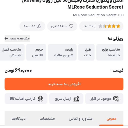
ادکلن ویکتوریا سکرت بامبشل30 میل روونا (Rovena)
MLRose Seduction Secret
100 MLRose Seduction Secret
علاقه‌مندی
مقایسه
از 40 نظر
ویژگی‌ها
مشاهده همه
مناسب برای
طبع
رایحه
حجم
مناسب فصل
خانم ها
خنک
شیرین ملایم
30 میل
تابستان
690,000
قیمت:
تومان
افزودن به سبدخرید
موجود در انبار
ارسال سریع
گارانتی اصالت کالا
معرفی
مشاوره و تماس
مشخصات
دیدگاه‌ها