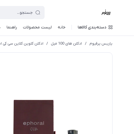
دسته‌بندی کالاها
خانه
لیست محصولات
راهنما
د
پاریس پرفیوم
/
ادکلن های 100 میل
/
ادکلن کلوين کلاين سی کی ایفوریا زنانه 100 میل پریما وی آی پی iche (vip