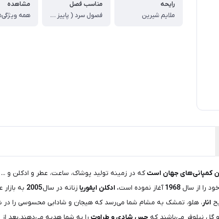
رایحه
مناسب فصل
مشاهده
ملایم شیرین
فصول سرد ( پاییز زمستان)
همه ویژگی‌ه
که در زمینه تولید پوشاک، ساعت، عطر و ادکلن و ...
ود را از سال
1968
آغاز نموده است
. ادکلن ایفوریا
زنانه در سال
2005
به بازار 
یح
انار
، هلو، تمشک به مشام شما می‌رسد که هیجان و شادابی محسوسی را در شما
 گل نیلوفر می‌باشند که
حس شادی و طراوت
را به شما هدیه می‌دهند.بعد ا