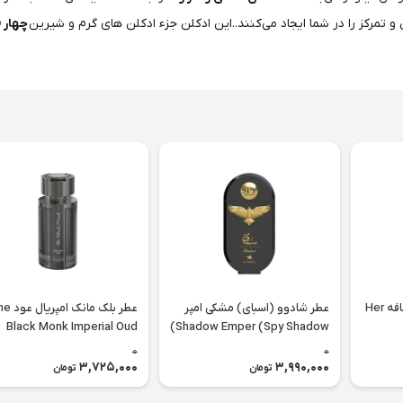
تمرکز را در شما ایجاد می‌کنند..این ادکلن جزء ادکلن های گرم و شیرین
چهار
ادوپرفیوم هر کانفشن لطافه Her
عطر شادوو (اسبای) مشکی امپر
عطر بلک مانک ا
Black Monk Imperial Oud
Shadow Emper (Spy Shadow)
Emper
0
0
3,725,000
3,990,000
تومان
تومان