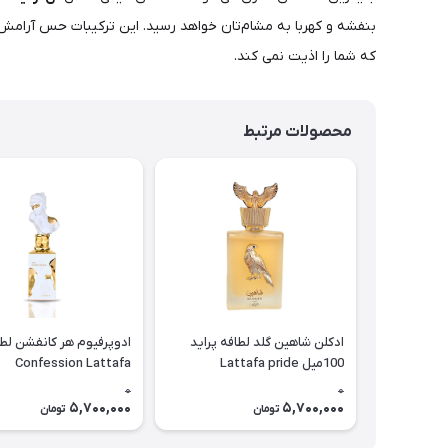
بنفشه و کهربا به مشام‌تان خواهد رسید. این ترکیبات حس آرامش و 
که شما را اذیت نمی کند.
محصولات مرتبط
ادکلن شاهین گلد لطافه پراید
100میل Lattafa pride
Confession Lattafa
Shaheen gold
0
0
5,700,000
5,700,000
تومان
تومان