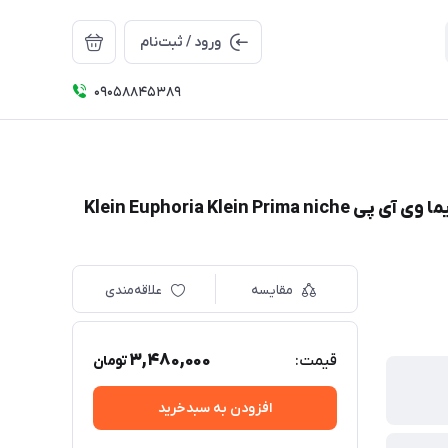
ورود / ثبت‌نام
09058845389
ادکلن کلوين کلاين سی کی ایفوریا زنانه 100 میل پریما وی آی پی Klein Euphoria Klein Prima niche
مقایسه
علاقه‌مندی
3,480,000
قیمت:
تومان
افزودن به سبدخرید