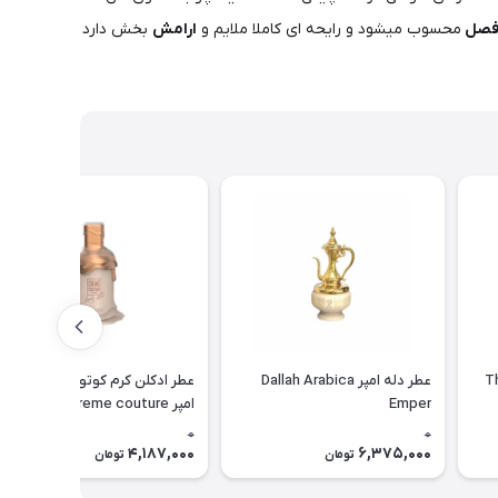
 فصل
محسوب میشود و رایحه ای کاملا ملایم و
ارامش
بخش دارد
مپریال عود The
عطر دله امپر Dallah Arabica
عطر ادکلن کرم کوتور لاولی لاته
Emper
امپر emper creme couture
0
0
4,187,000
6,375,000
تومان
تومان