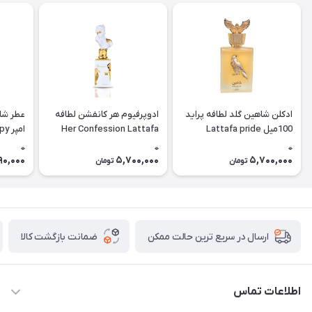
ادکلن شاهین گلد لطافه پراید
ادوپرفیوم هر کانفشن لطافه
عطر شا
100میل Lattafa pride
Her Confession Lattafa
امپ
hadow)
Shaheen gold
0
0
0
90,000
5,700,000
5,700,000
تومان
تومان
ضمانت بازگشت کالا
ارسال در سریع ترین حالت ممکن
اطلاعات تماس