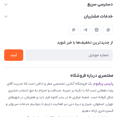
09387538030
دسترسی سریع
parisperfumeorgir@gmail.com
حساب کاربری
خدمات مشتریان
بوشهر . بندر گناوه ، خیابان فضیلت، فرعی فضیلت 2 ساختمان
مجله فروشگاه
قوانین و مقررات
دهقانی
لیست محصولات
حریم خصوصی
درباره ما
از جدید‌ترین تخفیف‌ها با‌ خبر شوید
راهنما
تماس با ما
ثبت
مختصری درباره فروشگاه
پاریس پرفیوم
یک فروشگاه آنلاین تخصصی عطر و ادکلن است که مدریت آقای
رضا دهقانی است که با تکیه بر تجربه، صداقت و احترام به حق انتخاب مشتری
شکل گرفته است. شعبه مرکزی ما در بندر گناوه قرار دارد و هم‌زمان در شهرهای
تهران، اصفهان، شیراز و دیره دبی نیز فعالیت داریم تا بتوانیم خدمات سریع‌تر و
گسترده‌تری ارائه دهیم.