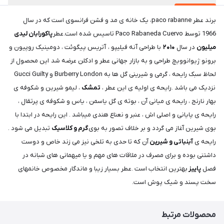
برند عطر paco rabanne، یک خانه ی مد و فشن فرانسوی است که در سال
1966 توسط Paco Rabaneda Cuervo تاسیس شده است.عطر
پاکورابان لیدی
میلیون
در سال
۲۰۱۰
با طراحی آنه فیلیپو ، آتریس پیگوئت ، دومینیک روپیون و
برونو ژیوانوویچ طراحی و به بازار جهانی عطر و ادکلن عرضه شد این محصول از
لحاظ سبک رایحه ، گرمی و شیرینی گل ها به Burberry London و Gucci Guilty
نزدیک می باشد .رایحه ی اولیه ی این عطر ،
تمشک
، لیمو شیرین و شکوفه ی
بهار نارنج ، رایحه ی میانی آن ، بوته ی گل یاسمن ، یاس و شکوفه ی پرتقال ،
رایحه ی پایانی و اصلی اش ، عنبر و نعناع هندی میباشد . این رایحه در ابتدا با
بوی شیرین آغاز می گردد و بر خلاف تصور به بوی
گرم و کلاسیک
تبدیل می شود .
رایحه ی
آبنباتی و شیرین
آن که تا حدی به تلخی نیز می زند خاص و دوست
داشتنی بوده و برای مصرف در ملاقات های مهم و یا میهمانی های شبانه در
فصل
پاییز
بهترین انتخاب است .عطر بسیار زیبا و ماندگار مخصوص خانمهای
سخت پسند و شیک پوش است.
محصولات مرتبط