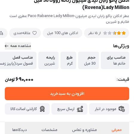
ادکلن پاکو رابان لیدی میلیون زنانه روونا 30 میل
Rovena)Lady Million)
عطر ادکلن پاکو رابان لیدی میلیون-Paco Rabanne Lady Million عطری است
ملایم و شیرین
ادکلن های 100 میل
علاقه‌مندی
از 15 نظر
ویژگی‌ها
مشاهده همه
مناسب برای
حجم
طبع
رایحه
مناسب فصل
خانم ها
30 میل
گرم
شیرین
فصول سرد(پاییز زمس
690,000
قیمت:
تومان
افزودن به سبدخرید
موجود در انبار
ارسال سریع
گارانتی اصالت کالا
معرفی
مشاوره و تماس
مشخصات
دیدگاه‌ها