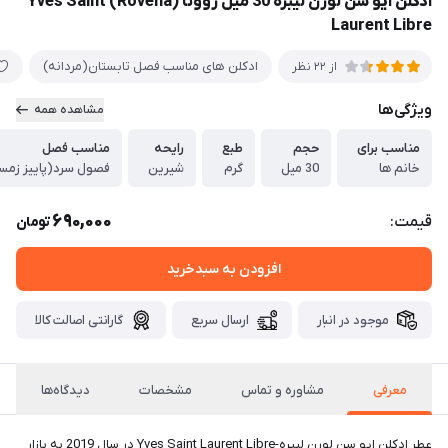
ادکلن ایو سن لورن لیبره 30 میل روونا (Rovena) Yves Saint
Laurent Libre
ادکلن های مناسب فصل تابستان(مردانه)
از 22 نظر
ویژگی‌ها
مشاهده همه
مناسب برای
حجم
طبع
رایحه
مناسب فصل
خانم ها
30 میل
گرم
شیرین
فصول سرد(پاییز زمس
690,000
قیمت:
تومان
افزودن به سبدخرید
موجود در انبار
ارسال سریع
گارانتی اصالت کالا
معرفی
مشاوره و تماس
مشخصات
دیدگاه‌ها
عطر ادکلن ایو سن لورن لیبره-Yves Saint Laurent Libre در سال 2019 به بازار