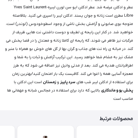
عطر و ادکلن عرضه شد. عطر ادکلن ایو سن لورن لیبره-Yves Saint Laurent
Libre عطری است زنانه و جوان پسند. ادکلن لیبر را اسپری می کنید. بلافاصله
متوجه بوی صابونی و آرامش بخش ناشی از وجود اسطوخودوس (لوندر) است،
خواهید شد. در کنار این رایحه ی لطیف و دوست داشتنی نت هایی ظریف از
مرکبات نیز ظاهر می شوند، که رایحه ای کاملا زنانه و معتدل را در فضا پخش می
کند. در میانه ی راه نت های جذاب و گران بها از گل های خوش بو همراه با عنبر و
مشک نیز به مشام شما خواهد رسید. این ترکیب آرامش و ثبات را به شما و
اطرافیانتان هدیه می کند. بعد از مدتی وانیل نیز اضافه می شود که به طرز
معجزه آسایی همه را اغوا می کند. کافیست یک بار امتحان کنید!بهترین زمان
برای استفاده از ادکلن لیبر شب های
سرد پاییز
و
زمستان
است این ادکلن با
پخش بو و ماندگاری
بالایی که دارد برای استفاده در مجالس شبانه و مهمانی ها
مناسب است
محصولات مرتبط