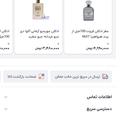
عطر ادکلن فروت 100میل از
ادکلن جورجیو آرمانی آکوا دی
ادکلن ا
برند هیواهیرا NUIT
جیو مردانه-جیو سفید
100میل پریما وی آی پی
LUBRIQUE FRUIT
100میل پریما وی آی پی
0
0
0
(prima the rio (vip
80,000
3,480,000
4,990,000
تومان
تومان
ضمانت بازگشت کالا
ارسال در سریع ترین حالت ممکن
اطلاعات تماس
09387538030
دسترسی سریع