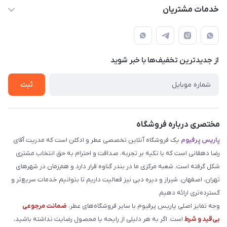
parisperfumeorgir@gmail.com
حساب کاربری
خدمات مشتریان
بوشهر . بندر گناوه ، خیابان فضیلت، فرعی فضیلت 2 ساختمان
مجله فروشگاه
قوانین و مقررات
دهقانی
لیست محصولات
حریم خصوصی
درباره ما
از جدید‌ترین تخفیف‌ها با‌ خبر شوید
راهنما
تماس با ما
ثبت
مختصری درباره فروشگاه
پاریس پرفیوم
یک فروشگاه آنلاین تخصصی عطر و ادکلن است که مدریت آقای
رضا دهقانی است که با تکیه بر تجربه، صداقت و احترام به حق انتخاب مشتری
شکل گرفته است. شعبه مرکزی ما در بندر گناوه قرار دارد و هم‌زمان در شهرهای
تهران، اصفهان، شیراز و دیره دبی نیز فعالیت داریم تا بتوانیم خدمات سریع‌تر و
گسترده‌تری ارائه دهیم.
وجه تمایز اصلی پاریس پرفیوم با سایر فروشگاه‌های عطر،
ضمانت مرجوعی
بی‌قید و شرط
است. اگر به هر دلیلی از رایحه یا محصول رضایت نداشته باشید،