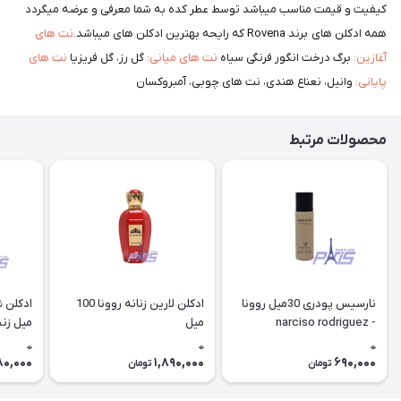
کیفیت و قیمت مناسب میباشد توسط عطر کده به شما معرفی و عرضه میگردد
همه ادکلن های برند Rovena که رایحه بهترین ادکلن های میباشد.
نت های
آغازین:
برگ درخت انگور فرنگی سیاه
نت های میانی:
گل رز، گل فریزیا
نت های
پایانی:
وانیل، نعناع هندی، نت های چوبی، آمبروکسان
محصولات مرتبط
نارسیس پودری 30میل روونا
ادکلن لارین زنانه روونا 100
narciso rodriguez -
میل
میل زنیکس e
Narciso Poudree (rovena)
0
0
0
0,000
1,890,000
690,000
تومان
تومان