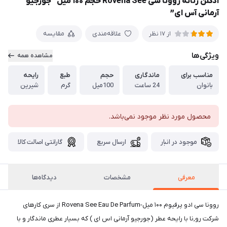
ادکلن زنانه روونا سی Rovena See حجم ۱۰۰ میل “جورجیو
آرمانی آس ای”
علاقه‌مندی
مقایسه
از 17 نظر
ویژگی‌ها
مشاهده همه
مناسب برای
ماندگاری
حجم
طبع
رایحه
بانوان
24 ساعت
100میل
گرم
شیرین
محصول مورد نظر موجود نمی‌باشد.
موجود در انبار
ارسال سریع
گارانتی اصالت کالا
معرفی
مشخصات
دیدگاه‌ها
روونا سی ادو پرفیوم ۱۰۰ میل-Rovena See Eau De Parfum از سری کارهای
شرکت رو,نا با رایحه عطر (جورجیو آرمانی اس ای ) که بسیار عطری ماندگار و با