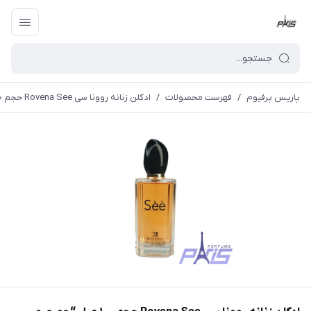
پاریس پرفیوم
/
فهرست محصولات
/
ادکلن زنانه روونا سی Rovena See حجم ۱۰۰ میل “جورجیو آرمانی آس ای”