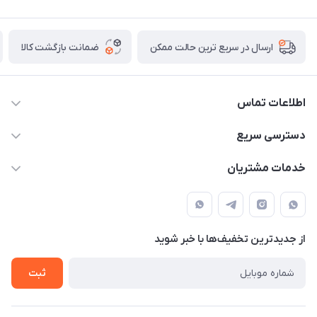
ضمانت بازگشت کالا
ارسال در سریع ترین حالت ممکن
اطلاعات تماس
09387538030
دسترسی سریع
parisperfumeorgir@gmail.com
حساب کاربری
خدمات مشتریان
بوشهر . بندر گناوه ، خیابان فضیلت، فرعی فضیلت 2 ساختمان
مجله فروشگاه
قوانین و مقررات
دهقانی
لیست محصولات
حریم خصوصی
درباره ما
از جدید‌ترین تخفیف‌ها با‌ خبر شوید
راهنما
تماس با ما
ثبت