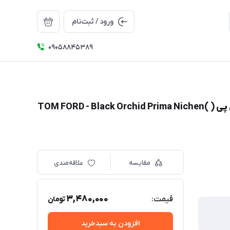
ورود / ثبت‌نام
09058845389
ادکلن تام فورد بلک ارکید زنانه 100میل پریما وی آی پی ( TOM FORD - Black Orchid Prima Nichen(
مقایسه
علاقه‌مندی
3,480,000
قیمت:
تومان
افزودن به سبدخرید