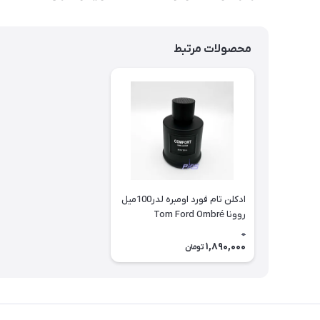
محصولات مرتبط
ادکلن تام فورد اومبره لدر100میل
روونا Tom Ford Ombré
Leather
0
1,890,000
تومان