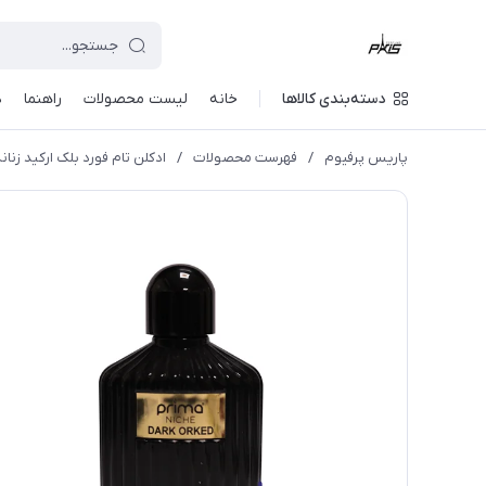
دسته‌بندی کالاها
خانه
لیست محصولات
راهنما
د
پاریس پرفیوم
/
فهرست محصولات
/
ادکلن تام فورد بلک ارکید زنانه 100میل پریما وی آی پی ( ORD - Black Orchid Prima Nichen( vip