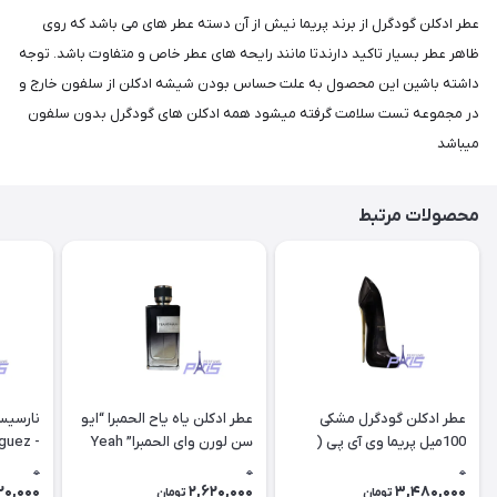
عطر ادکلن گودگرل از برند پریما نیش از آن دسته عطر های می باشد که روی
ظاهر عطر بسیار تاکید دارندتا مانند رایحه های عطر خاص و متفاوت باشد. توجه
داشته باشین این محصول به علت حساس بودن شیشه ادکلن از سلفون خارج و
در مجموعه تست سلامت گرفته میشود همه ادکلن های گودگرل بدون سلفون
میباشد
محصولات مرتبط
عطر ادکلن گودگرل مشکی
عطر ادکلن یاه یاح الحمبرا “ایو
نارسیس
100میل پریما وی آی پی (
سن لورن وای الحمبرا” Yeah
iguez -
oudree
Alhambra
Good Girl Prima niche ( vip
0
0
0
20,000
2,620,000
3,480,000
تومان
تومان