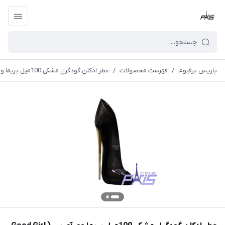
پاریس پرفیوم
/
فهرست محصولات
/
عطر ادکلن گودگرل مشکی 100میل پریما وی آی پی ( Good Girl Prima niche ( vip