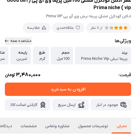
عطر ادکلن گودگرل مشکی 100میل پریما وی آی پی ( Good Girl
Prima niche ( vip
ادکلن گودگرل مشکی پریما نیش وی آی پی Prima VIP
علاقه‌مندی
مقایسه
از 11 نظر
ویژگی‌ها
مشاهده همه
برند
حجم
طبع
رایحه
منا
پریما نیش Prima Niche Vip
100میل
گرم
شیرین
سرد
3,480,000
قیمت:
تومان
افزودن به سبدخرید
موجود در انبار
ارسال سریع
گارانتی اصالت کالا
معرفی
توضیحات محصول
مشاوره وتماس
مشخصات
دیدگاه‌ه