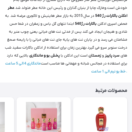
خودش است.ومارک چایا از بنیان گذاران و رئیس این خانه عطر متولد شد.
عطر
ادکلن باکارات رژ 540
در سال 2015 به بازار عطر هاینیش و لاکچری عرضه شد. به
محض اسپری ادکلن
باکارات رژ540
ابتدا نتهای گل یاس و زعفران در شما حس
شادی و هیجان ایجاد می کند پس از مدتی نت های میانی یعنی چوب عنبر به
مشامتان می رسد و در پایان نت های پایه جای نت های میانی را با رایحه صحغ
درخت سنوبر سرو می گیرد.بهترین زمان برای استفاده از ادکلن باکارات سفید شب
های
سرد پاییز
و
زمستان
است این ادکلن با
پخش بو و ماندگاری
بالایی که دارد
برای استفاده در مجالس شبانه و مهمانی ها مناسب است
ماندگاری 4 الی 5 ساعت
. خط بو نیم الی 1 ساعت
محصولات مرتبط