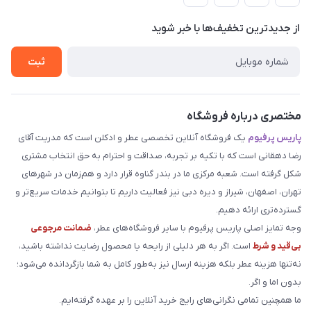
لیست محصولات
حریم خصوصی
درباره ما
از جدید‌ترین تخفیف‌ها با‌ خبر شوید
راهنما
تماس با ما
ثبت
مختصری درباره فروشگاه
پاریس پرفیوم
یک فروشگاه آنلاین تخصصی عطر و ادکلن است که مدریت آقای
رضا دهقانی است که با تکیه بر تجربه، صداقت و احترام به حق انتخاب مشتری
شکل گرفته است. شعبه مرکزی ما در بندر گناوه قرار دارد و هم‌زمان در شهرهای
تهران، اصفهان، شیراز و دیره دبی نیز فعالیت داریم تا بتوانیم خدمات سریع‌تر و
گسترده‌تری ارائه دهیم.
وجه تمایز اصلی پاریس پرفیوم با سایر فروشگاه‌های عطر،
ضمانت مرجوعی
بی‌قید و شرط
است. اگر به هر دلیلی از رایحه یا محصول رضایت نداشته باشید،
نه‌تنها هزینه عطر بلکه هزینه ارسال نیز به‌طور کامل به شما بازگردانده می‌شود؛
بدون اما و اگر.
ما همچنین تمامی نگرانی‌های رایج خرید آنلاین را بر عهده گرفته‌ایم.