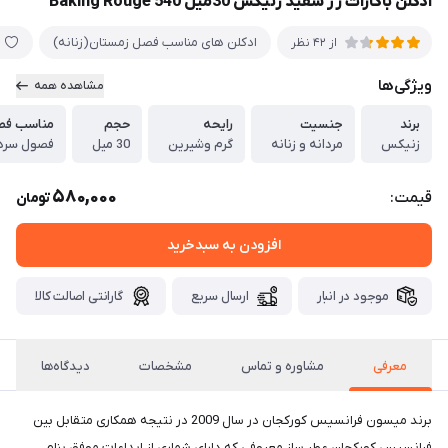
ادکلن باکارات رژ سفید زنیکس 30میل Baking Rouge 540
ادکلن های مناسب فصل زمستان(زنانه)
از 42 نظر
ویژگی‌ها
مشاهده همه
برند
جنسیت
رایحه
حجم
مناسب فص
زنیکس
مردانه و زنانه
گرم وشیرین
30 میل
فصول سرد
580,000
قیمت:
تومان
افزودن به سبدخرید
موجود در انبار
ارسال سریع
گارانتی اصالت کالا
معرفی
مشاوره و تماس
مشخصات
دیدگاه‌ها
برند میسون فرانسیس کورکجان در سال 2009 در نتیجه همکاری متقابل بین
فرانسیس کورکجان عطر ساز معروفی که دارای شماری از ابداعات موفق بنام