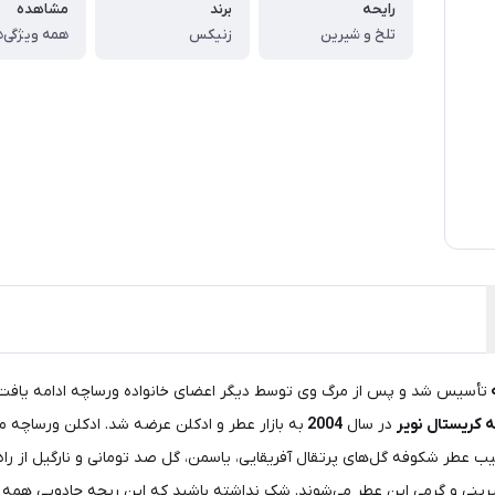
رایحه
برند
مشاهده
تلخ و شیرین
زنیکس
همه ویژگی‌ه
تأسیس شد و پس از مرگ وی توسط دیگر اعضای خانواده ورساچه ادامه یافت
 کریستال نویر
در سال
2004
به بازار عطر و ادکلن عرضه شد. ادکلن ورساچه مش
کیب عطر شکوفه گل‌های پرتقال آفریقایی، یاسمن، گل صد تومانی و نارگیل از ر
ینی و گرمی این عطر می‌شوند. شک نداشته باشید که این ریحه جادویی همه اطر