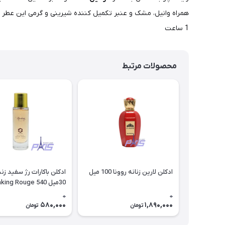
1 ساعت
محصولات مرتبط
ادکلن لارین زنانه روونا 100 میل
ادکلن باکارات رژ سفید ز
30میل Baking Rouge 540
0
0
580,000
1,890,000
تومان
تومان