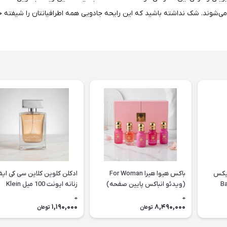
نیکس
باکس هیوا هیرا For Woman
ادکلن کلوين کلاين سی کی ایفو
(ویدئو انباکس پایین صفحه)
زنانه ایونت 100 میل Klein
Euphoria Klein
0
0
1,190,000
8,490,000
تومان
تومان