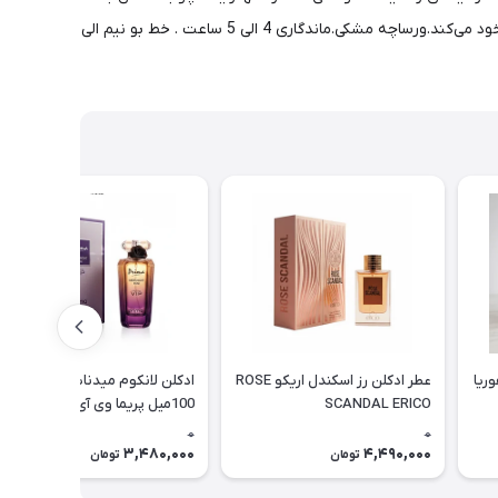
همراه وانیل، مشک و عنبر تکمیل کننده شیرینی و گرمی این عطر می‌شوند. شک نداشته باشید که این رایحه جادویی همه اطرافیانتان را شیفته خود می‌کند.ورساچه مشکی.ماندگاری 4 الی 5 ساعت . خط بو نیم الی
ریا
عطر ادکلن رز اسکندل اریکو ROSE
ادکلن لانکوم میدنایت رز زنانه
SCANDAL ERICO
100میل پریما وی آی پی
(midelnight rose prima niche
0
0
(vip
3,480,000
4,490,000
تومان
تومان