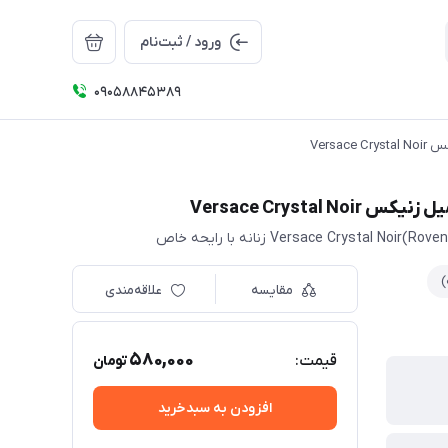
ورود / ثبت‌نام
09058845389
)
مقایسه
علاقه‌مندی
580,000
قیمت:
تومان
افزودن به سبدخرید