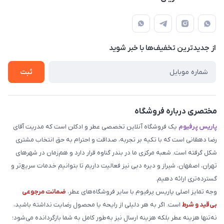
بوشهر . بندر گناوه ، خیابان فضیلت، فرعی فضیلت 2 ساختمان
مجله فروشگاه
قوانین و مقررات
دهقانی
لیست محصولات
حریم خصوصی
درباره ما
از جدید‌ترین تخفیف‌ها با‌ خبر شوید
راهنما
تماس با ما
ثبت
مختصری درباره فروشگاه
پاریس پرفیوم
یک فروشگاه آنلاین تخصصی عطر و ادکلن است که مدریت آقای
رضا دهقانی است که با تکیه بر تجربه، صداقت و احترام به حق انتخاب مشتری
شکل گرفته است. شعبه مرکزی ما در بندر گناوه قرار دارد و هم‌زمان در شهرهای
تهران، اصفهان، شیراز و دیره دبی نیز فعالیت داریم تا بتوانیم خدمات سریع‌تر و
گسترده‌تری ارائه دهیم.
وجه تمایز اصلی پاریس پرفیوم با سایر فروشگاه‌های عطر،
ضمانت مرجوعی
بی‌قید و شرط
است. اگر به هر دلیلی از رایحه یا محصول رضایت نداشته باشید،
نه‌تنها هزینه عطر بلکه هزینه ارسال نیز به‌طور کامل به شما بازگردانده می‌شود؛