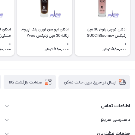
ادکلن گوچی بلوم 30 میل
ادکلن ایو سن لورن بلک اپیوم
ادکلن ل
زنیکس GUCCI Bloomsv
زنانه 30 میل زنیکس Yves
e noir
Saint Laurent Black opium
0
0
0
0,000
580,000
580,000
تومان
تومان
ضمانت بازگشت کالا
ارسال در سریع ترین حالت ممکن
اطلاعات تماس
09387538030
دسترسی سریع
parisperfumeorgir@gmail.com
حساب کاربری
خدمات مشتریان