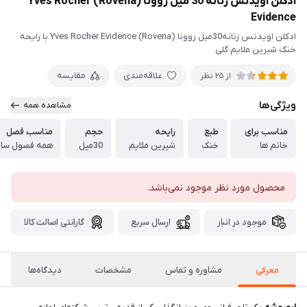
ادکلن اویدنس زنانه 30 میل روونا (Rovena) Yves Rocher
Evidence
ادکلن اویدنس زنانه30میل روونا (Rovena) Yves Rocher Evidence با رایحه
خنک شیرین ملایم گلی
علاقه‌مندی
مقایسه
از 25 نظر
ویژگی‌ها
مشاهده همه
مناسب برای
طبع
رایحه
حجم
مناسب فصل
خانم ها
خنک
شیرین ملایم
30میل
همه فصول سا
محصول مورد نظر موجود نمی‌باشد.
موجود در انبار
ارسال سریع
گارانتی اصالت کالا
معرفی
مشاوره و تماس
مشخصات
دیدگاه‌ها