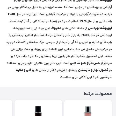
ایوروشه
یک تاجر فرانسوی و بنیانگذار یکی از قدیمی ترین شرکتهای لوازم
آرایشی و بهداشتی در جهان است که عمده شهرتش به دلیل پیشگام بودن در
تولید محصولات آرایشی با مواد و ترکیبات گیاهی است. این برند در سال
1930
راه اندازی و از سال
1976
فعالیت خود در زمینه تولید ادکلن را آغاز کرده است.
ایوروشه اویدنس
از جمله ادکلن های
معروف
این برند می باشد.ایوروشه
اویدنس در سال 2008 به بازار عطر و ادکلن عرضه شد.عطر ادکلن اویدنس با
رایحه ای ملایم و شیرین که آن را بیشتر از سوسن، برگ بنفشه و گلسنگ موجود
در ترکیباتش حاصل می کند انتخابی فوق العاده برای روزهای خنک بهاری می
باشد . این محصول جذاب ،نظر هر بانوی زیبا پسندی را به خود جلب کرده و
سرشار از
حس طراوت و شادابی
است .این عطر بوی ملایمی دارد و برای استفاده
در
فصول بهار و تابستان
پیشنهاد می‌شود.اگر از ادکلن های
گلی و ملایم
خوشتون میاد این ادکلن برای شماست
محصولات مرتبط