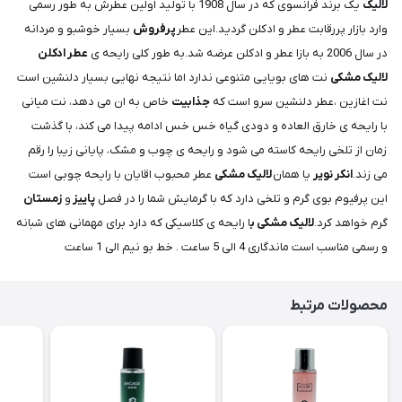
لالیک
یک برند فرانسوی که در سال 1908 با تولید اولین عطرش به طور رسمی
وارد بازار پررقابت عطر و ادکلن گردید.این عطر
پرفروش
بسیار خوشبو و مردانه
در سال 2006 به بازا عطر و ادکلن عرضه شد.به طور کلی رایحه ی
عطر ادکلن
لالیک مشکی
نت های بویایی متنوعی ندارد اما نتیجه نهایی بسیار دلنشین است
نت اغازین ،عطر دلنشین سرو است که
جذابیت
خاص به ان می دهد، نت میانی
با رایحه ی خارق العاده و دودی گیاه خس خس ادامه پیدا می کند، با گذشت
زمان از تلخی رایحه کاسته می شود و رایحه ی چوب و مشک، پایانی زیبا را رقم
می زند.
انکر نویر
یا همان
لالیک مشکی
عطر محبوب اقایان با رایحه چوبی است
این پرفیوم بوی گرم و تلخی دارد که با گرمایش شما را در فصل
پاییز
و
زمستان
گرم خواهد کرد.
لالیک مشکی ب
ا رایحه ی کلاسیکی که دارد برای مهمانی های شبانه
و رسمی مناسب است ماندگاری 4 الی 5 ساعت . خط بو نیم الی 1 ساعت
محصولات مرتبط