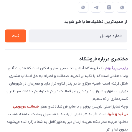
مجله فروشگاه
قوانین و مقررات
دهقانی
لیست محصولات
حریم خصوصی
درباره ما
از جدید‌ترین تخفیف‌ها با‌ خبر شوید
راهنما
تماس با ما
ثبت
مختصری درباره فروشگاه
پاریس پرفیوم
یک فروشگاه آنلاین تخصصی عطر و ادکلن است که مدریت آقای
رضا دهقانی است که با تکیه بر تجربه، صداقت و احترام به حق انتخاب مشتری
شکل گرفته است. شعبه مرکزی ما در بندر گناوه قرار دارد و هم‌زمان در شهرهای
تهران، اصفهان، شیراز و دیره دبی نیز فعالیت داریم تا بتوانیم خدمات سریع‌تر و
گسترده‌تری ارائه دهیم.
وجه تمایز اصلی پاریس پرفیوم با سایر فروشگاه‌های عطر،
ضمانت مرجوعی
بی‌قید و شرط
است. اگر به هر دلیلی از رایحه یا محصول رضایت نداشته باشید،
نه‌تنها هزینه عطر بلکه هزینه ارسال نیز به‌طور کامل به شما بازگردانده می‌شود؛
بدون اما و اگر.