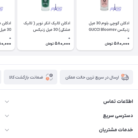
ادکلن گوچی بلوم 30 میل
ادکلن لالیک انکر نویر ( لالیک
زنیکس GUCCI Bloomsv
مشکی) 30 میل زنیکس
30 میل زنیکس Molecul 02
LALLING Encage noir
0
0
0
0,000
580,000
580,000
تومان
تومان
ضمانت بازگشت کالا
ارسال در سریع ترین حالت ممکن
اطلاعات تماس
09387538030
دسترسی سریع
parisperfumeorgir@gmail.com
حساب کاربری
خدمات مشتریان
بوشهر . بندر گناوه ، خیابان فضیلت، فرعی فضیلت 2 ساختمان