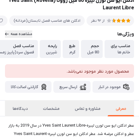
ادکلن ایو سن لورن لیبره 80 میل روونا (Rovena) Yves Saint
Laurent Libre
ادکلن های مناسب فصل تابستان(مردانه)
از 92 نظر
ویژگی‌ها
مشاهده همه
مناسب برای
حجم
طبع
رایحه
مناسب فصل
خانم ها
80 میل
گرم
شیرین
فصول سرد(پاییز زمس
محصول مورد نظر موجود نمی‌باشد.
موجود در انبار
ارسال سریع
گارانتی اصالت کالا
معرفی
مشاوره و تماس
مشخصات
دیدگاه‌ها
عطر ادکلن ایو سن لورن لیبره-Yves Saint Laurent Libre در سال 2019 به بازار
عطر و ادکلن عرضه شد. عطر ادکلن ایو سن لورن لیبره-Yves Saint Laurent