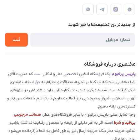
بوشهر . بندر گناوه ، خیابان فضیلت، فرعی فضیلت 2 ساختمان
مجله فروشگاه
قوانین و مقررات
دهقانی
لیست محصولات
حریم خصوصی
درباره ما
از جدید‌ترین تخفیف‌ها با‌ خبر شوید
راهنما
تماس با ما
ثبت
مختصری درباره فروشگاه
پاریس پرفیوم
یک فروشگاه آنلاین تخصصی عطر و ادکلن است که مدریت آقای
رضا دهقانی است که با تکیه بر تجربه، صداقت و احترام به حق انتخاب مشتری
شکل گرفته است. شعبه مرکزی ما در بندر گناوه قرار دارد و هم‌زمان در شهرهای
تهران، اصفهان، شیراز و دیره دبی نیز فعالیت داریم تا بتوانیم خدمات سریع‌تر و
گسترده‌تری ارائه دهیم.
وجه تمایز اصلی پاریس پرفیوم با سایر فروشگاه‌های عطر،
ضمانت مرجوعی
بی‌قید و شرط
است. اگر به هر دلیلی از رایحه یا محصول رضایت نداشته باشید،
نه‌تنها هزینه عطر بلکه هزینه ارسال نیز به‌طور کامل به شما بازگردانده می‌شود؛
بدون اما و اگر.