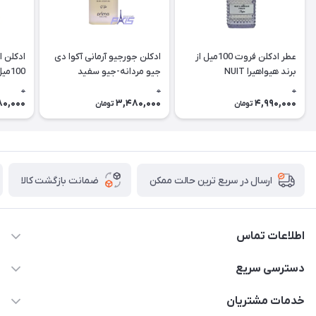
عطر ادکلن فروت 100میل از
ادکلن جورجیو آرمانی آکوا دی
ادکلن ا
برند هیواهیرا NUIT
جیو مردانه-جیو سفید
100میل پریما وی آی پی
LUBRIQUE FRUIT
100میل پریما وی آی پی
0
0
0
(prima the rio (vip
80,000
3,480,000
4,990,000
تومان
تومان
ضمانت بازگشت کالا
ارسال در سریع ترین حالت ممکن
اطلاعات تماس
09387538030
دسترسی سریع
parisperfumeorgir@gmail.com
حساب کاربری
خدمات مشتریان