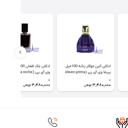
ادکلن الین موگلر زنانه 100میل
ادکلن بلک افغان 100میل پریما
پریما وی آی پی (eleen prima
وی آی پی (black prima niche
(vip
niche (vip
0
0
3,480,000
3,480,000
تومان
تومان