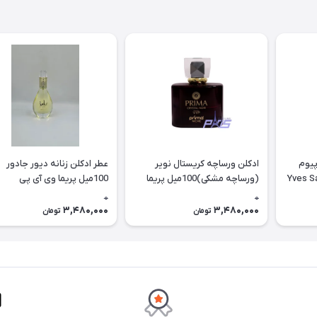
پیوم
ادکلن ورساچه کریستال نویر
عطر ادکلن زنانه دیور جادور
یل زنیکس Yves Saint
(ورساچه مشکی)100میل پریما
100میل پریما وی آی پی
وی آی پی (crystal noir prima
(Jedarb PRIMA NICHE (VIP
0
0
niche (vip
3,480,000
3,480,000
تومان
تومان