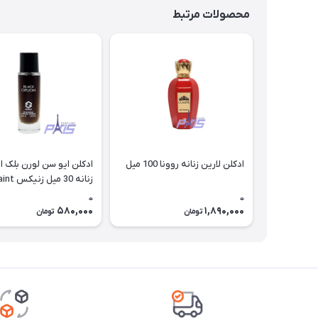
محصولات مرتبط
ادکلن لارین زنانه روونا 100 میل
ادکلن ایو سن لورن بلک ا
زنانه 30 م
Laurent Black opium
0
0
580,000
1,890,000
تومان
تومان