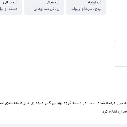
نت اولیه
نت میانی
نت پایانی
ترنج ، سرخالو، ریواس
رز ، گل صدتومانی، گل سوسن
ری زنانه و جذاب و اغوا کننده می باشداین عطر در سال 2023 به بازار عرضه شده است .در دسته گروه بویایی گلی می
ران اشاره کرد.