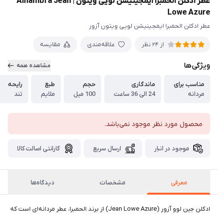
عطر ادکلن الحمبرا ایمجینیشن لویی ویتون | Alhambra Jean
Lowe Azure
عطر ادکلن الحمبرا ایمجینیشن لویی ویتون آزور
علاقه‌مندی
مقایسه
از 24 نظر
ویژگی‌ها
مشاهده همه
مناسب برای
ماندگاری
حجم
طبع
رایحه
مردانه
24 الی 36 ساعت
100 میل
ملایم
تند
محصول مورد نظر موجود نمی‌باشد.
موجود در انبار
ارسال سریع
گارانتی اصالت کالا
معرفی
مشخصات
دیدگاه‌ها
ادکلن جین لوو آزور (Jean Lowe Azure) از برند الحمبرا، عطر مردانه‌ای است که