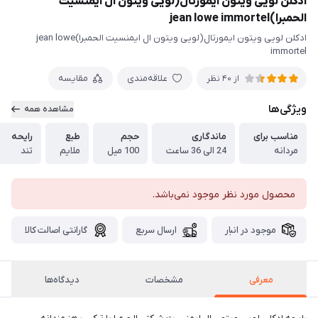
ادکلن لویی ویتون ایمورتال(لویی ویتون ال ایمنسیت
الحمبرا)jean lowe immortel
ادکلن لویی ویتون ایمورتال(لویی ویتون ال ایمنسیت الحمبرا)jean lowe
immortel
علاقه‌مندی
مقایسه
از 40 نظر
ویژگی‌ها
مشاهده همه
مناسب برای
ماندگاری
حجم
طبع
رایحه
مردانه
24 الی 36 ساعت
100 میل
ملایم
تند
محصول مورد نظر موجود نمی‌باشد.
موجود در انبار
ارسال سریع
گارانتی اصالت کالا
معرفی
مشخصات
دیدگاه‌ها