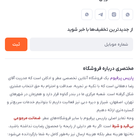
بوشهر . بندر گناوه ، خیابان فضیلت، فرعی فضیلت 2 ساختمان
مجله فروشگاه
قوانین و مقررات
دهقانی
لیست محصولات
حریم خصوصی
درباره ما
از جدید‌ترین تخفیف‌ها با‌ خبر شوید
راهنما
تماس با ما
ثبت
مختصری درباره فروشگاه
پاریس پرفیوم
یک فروشگاه آنلاین تخصصی عطر و ادکلن است که مدریت آقای
رضا دهقانی است که با تکیه بر تجربه، صداقت و احترام به حق انتخاب مشتری
شکل گرفته است. شعبه مرکزی ما در بندر گناوه قرار دارد و هم‌زمان در شهرهای
تهران، اصفهان، شیراز و دیره دبی نیز فعالیت داریم تا بتوانیم خدمات سریع‌تر و
گسترده‌تری ارائه دهیم.
وجه تمایز اصلی پاریس پرفیوم با سایر فروشگاه‌های عطر،
ضمانت مرجوعی
بی‌قید و شرط
است. اگر به هر دلیلی از رایحه یا محصول رضایت نداشته باشید،
نه‌تنها هزینه عطر بلکه هزینه ارسال نیز به‌طور کامل به شما بازگردانده می‌شود؛