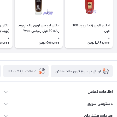
ادکلن لارین زنانه روونا 100
ادکلن ایو سن لورن بلک اپیوم
ادکلن و
میل
زنانه 30 میل زنیکس Yves
Saint Laurent Black opium
0
0
0
niche (vip
80,000
580,000
1,890,000
تومان
تومان
ضمانت بازگشت کالا
ارسال در سریع ترین حالت ممکن
اطلاعات تماس
09387538030
دسترسی سریع
parisperfumeorgir@gmail.com
حساب کاربری
خدمات مشتریان