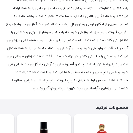
رایحه ادکلن لویی ویتون ال ایمنسیت شرکتی الحبمرا با ترکیب هنرمندانه
رایحه‌های متفاوت و ویژه، تجربه‌ای متنوع و جذاب از بویایی را به شما ارائه
می‌دهد و با ماندگاری بالایی که دارد تا ساعت ها همراه شما خواهد ماند.به
محض اسپری از ادکلن لویی ویتون ال ایمنسیت الحمبرا نت آغازین با روایح ترنج
، گریپ فروت و زنجبیل شروع می شود که رایحه از سرشار از انرژی و شادابی را
منتقل می کند.بعد از مدت کوتاه نت میانی با روایح سالویا ، شمعدانی ، رزماری و
آب دریا با قدرت وارد می شود و حس آرامش و اعتماد به نفس را به شما منتقل
می کند و تعادل را برقرا می کند.و در نهایت بعد از گذشت مدت زمان طولانی تری
نت پایه با روایح کهربا، لابدانیوم و آمبروکسان به آرامی جایگزین نت میانی می
شود و تلخی دلچسبی را تقدیم حظور شما می کند و تا مدت ها همراه شما
خواهند ماند.اسانس اولیه: ترنج ، گریپ فروت ، زنجبیلاسانس میانی: سالویا ،
شمعدانی ، رزماری ، آباسانس پایه: کهربا، لابدانیوم، آمبروکسان
محصولات مرتبط