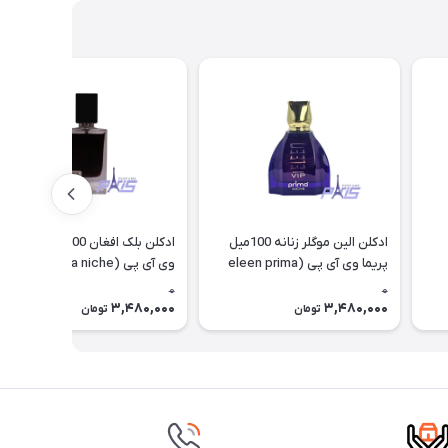
ادکلن الین موگلر زنانه 100میل
ادکلن بلک افغان 100میل پریما
پریما وی آی پی (eleen prima
وی آی پی (black prima niche
(vip
niche (vip
0
0
3,480,000
3,480,000
تومان
تومان