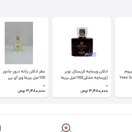
پیوم
ادکلن ورساچه کریستال نویر
عطر ادکلن زنانه دیور جادور
یل زنیکس Yves Saint
(ورساچه مشکی)100میل پریما
100میل پریما وی آی پی
وی آی پی (crystal noir prima
(Jedarb PRIMA NICHE (VIP
0
0
niche (vip
3,480,000
3,480,000
تومان
تومان