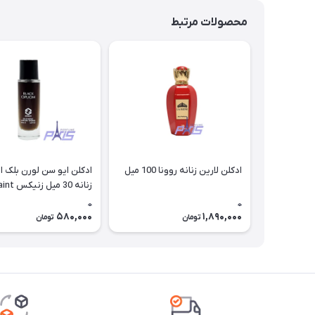
محصولات مرتبط
ادکلن لارین زنانه روونا 100 میل
ادکلن ایو سن لورن بلک ا
زنانه 30 م
Laurent Black opium
0
0
580,000
1,890,000
تومان
تومان