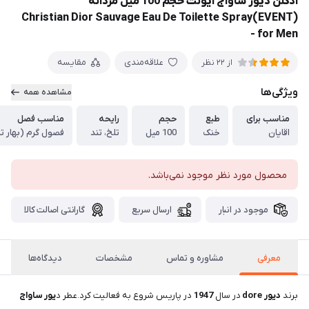
ادکلن دیور ساواج ایونت حجم 100 میل مردانه
(EVENT)Christian Dior Sauvage Eau De Toilette Spray
for Men -
علاقه‌مندی
مقایسه
از 22 نظر
ویژگی‌ها
مشاهده همه
مناسب برای
طبع
حجم
رایحه
مناسب فصل
اقایان
خنک
100 میل
تلخ، تند
فصول گرم (بهار ت
محصول مورد نظر موجود نمی‌باشد.
موجود در انبار
ارسال سریع
گارانتی اصالت کالا
معرفی
مشاوره و تماس
مشخصات
دیدگاه‌ها
برند
دیور dore
در سال
1947
در پاریس شروع به فعالیت کرد.عطر د
یور ساواج