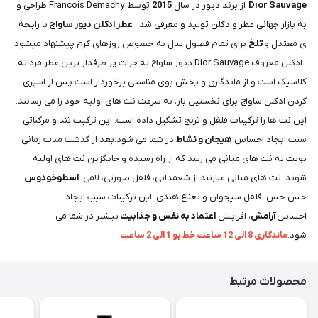
Dior Sauvage
از برند دیور در سال
2015
توسط Francois Demachy طراحی و
به بازار جهانی عطر وادکلن تولید و معرفی شد .
عطر ادکلن دیور ساواج
با رایحه
ی معتدل و
تلخ
برای تمام فصول سال به خصوص روزهای گرم پیشنهاد میشود
. ادکلن معروف Dior Sauvage دیور ساواج به جرات پر طرفدار ترین عطر مردانه
کلاسیک است و از ماندگاری و پخش بوی مناسبی برخوردار است.پس از اسپری
کردن ادکلن ساواج برای نخستین بار، به سرعت نت های اولیه خود را می رسانند.
این نت ها را ترکیبات فلفل و ترنج تشکیل داده است. این ترکیب تند و مرکباتی
سبب ایجاد احساس
هیجان و نشاط
در شما می شود.بعد از گذشت مدت زمانی
نوبت به نت های میانی می رسد که از راه رسیده و جایگزین نت های اولیه
شوند. نت های میانی عبارتند از شعمدانی، فلفل صورتی، لامی،
اسطوخودوس
،
خس خس، فلفل سیچوان و نعناع هندی. این ترکیبات سبب ایجاد
احساس
آرامش
، افزایش
اعتماد به نفس و جذابیت
بیشتر در شما می
شود.
ماندگاری 8 الی 12 ساعت خط بو 1 الی 2 ساعت
محصولات مرتبط