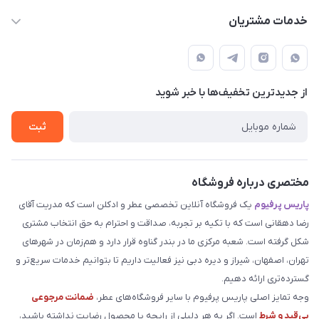
parisperfumeorgir@gmail.com
حساب کاربری
خدمات مشتریان
بوشهر . بندر گناوه ، خیابان فضیلت، فرعی فضیلت 2 ساختمان
مجله فروشگاه
قوانین و مقررات
دهقانی
لیست محصولات
حریم خصوصی
درباره ما
از جدید‌ترین تخفیف‌ها با‌ خبر شوید
راهنما
تماس با ما
ثبت
مختصری درباره فروشگاه
پاریس پرفیوم
یک فروشگاه آنلاین تخصصی عطر و ادکلن است که مدریت آقای
رضا دهقانی است که با تکیه بر تجربه، صداقت و احترام به حق انتخاب مشتری
شکل گرفته است. شعبه مرکزی ما در بندر گناوه قرار دارد و هم‌زمان در شهرهای
تهران، اصفهان، شیراز و دیره دبی نیز فعالیت داریم تا بتوانیم خدمات سریع‌تر و
گسترده‌تری ارائه دهیم.
وجه تمایز اصلی پاریس پرفیوم با سایر فروشگاه‌های عطر،
ضمانت مرجوعی
بی‌قید و شرط
است. اگر به هر دلیلی از رایحه یا محصول رضایت نداشته باشید،