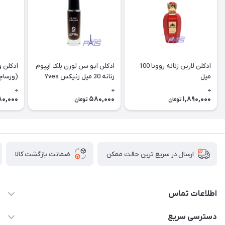
ادکلن لارین زنانه روونا 100
ادکلن ایو سن لورن بلک اپیوم
ادکلن و
میل
زنانه 30 میل زنیکس Yves
Saint Laurent Black opium
0
0
0
niche (vip
80,000
580,000
1,890,000
تومان
تومان
ضمانت بازگشت کالا
ارسال در سریع ترین حالت ممکن
اطلاعات تماس
09387538030
دسترسی سریع