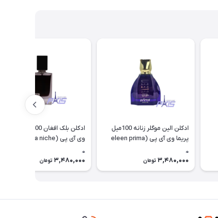
ادکلن الین موگلر زنانه 100میل
ادکلن بلک افغان 100میل پریما
پریما وی آی پی (eleen prima
وی آی پی (black prima niche
(vip
niche (vip
0
0
3,480,000
3,480,000
تومان
تومان