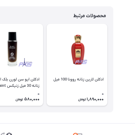
محصولات مرتبط
ادکلن لارین زنانه روونا 100 میل
ادکلن ایو سن لورن بلک ا
زنانه 30 م
Laurent Black opium
0
0
580,000
1,890,000
تومان
تومان