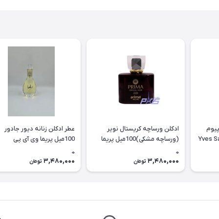
پیوم
ادکلن ورساچه کریستال نویر
عطر ادکلن زنانه دیور جادور
یل زنیکس Yves Saint
(ورساچه مشکی)100میل پریما
100میل پریما وی آی پی
وی آی پی (crystal noir prima
(Jedarb PRIMA NICHE (VIP
0
0
niche (vip
3,480,000
3,480,000
تومان
تومان