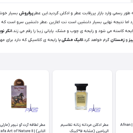
پرفروش
د اما نتیجه نهایی بسیار دلنشین است نت اغازین ،عطر دلنشین سرو است که
حه کاسته می شود و رایحه ی چوب و مشک، پایانی زیبا را رقم می زند.
انکر نوی
یز
و
زمستان
گرم خواهد کرد.
لالیک مشکی ب
ا رایحه ی کلاسیکی که دارد برای 
عطر ادکلن افنان تراثی بلو | Afnan
عطر ادکلن مردانه زنانه تقاسیم
عطر لطافه آرت آو نیچر (مارلی
الریاحین (مشابه فا*کینگ
التایر) | Lattafa Art of Nature II