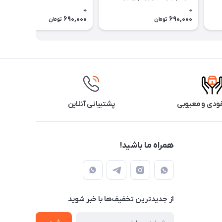
30میل روونا PREMIUM ROVENA
Pegasus
0
0
690,000
690,000
تومان
تومان
ودی و معیوبی
پشتیبانی آنلاین
همراه ما باشید!
از جدید‌ترین تخفیف‌ها با‌ خبر شوید