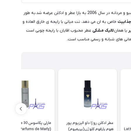
بسیار خوشبو و مردانه در سال 2006 به بازا عطر و ادکلن عرضه شد.به طور
جذابیت
خاص به ان می دهد، نت میانی با رایحه ی خارق العاده و
ر
یا همان
لالیک مشکی
عطر محبوب اقایان با رایحه چوبی است
مهمانی های شبانه و رسمی مناسب است.
عطر ادکلن روژا داو الیزیوم پور
مارلی پگاسوس 30 میل روونا
هوم پارفوم کلوژن(پریمیوم)
(Rovena) Parfums de Marly