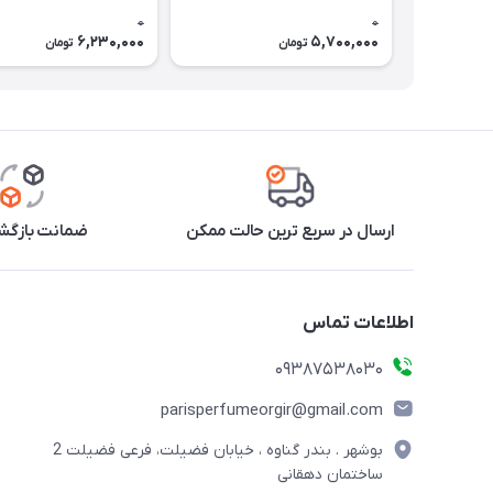
0
0
6,230,000
5,700,000
تومان
تومان
ارسال در سریع ترین حالت ممکن
ضمانت بازگشت
اطلاعات تماس
09387538030
parisperfumeorgir@gmail.com
بوشهر . بندر گناوه ، خیابان فضیلت، فرعی فضیلت 2
ساختمان دهقانی