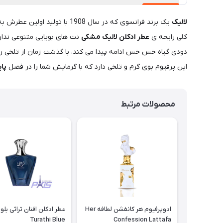
لالیک
یک برند فرانسوی که در سال 1908 با تولید اولین عطرش به طور رسمی وارد بازار پررقابت عطر و ادکلن گردید.این عطر
کلی رایحه ی
عطر ادکلن لالیک مشکی
نت های بویایی متنوعی ندار
دودی گیاه خس خس ادامه پیدا می کند، با گذشت زمان از تلخی رای
این پرفیوم بوی گرم و تلخی دارد که با گرمایش شما را در فصل
پای
محصولات مرتبط
ادوپرفیوم هر کانفشن لطافه Her
Turathi Blue
Confession Lattafa