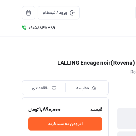
ورود / ثبت‌نام
09058845389
مقایسه
علاقه‌مندی
1,890,000
قیمت:
تومان
افزودن به سبدخرید