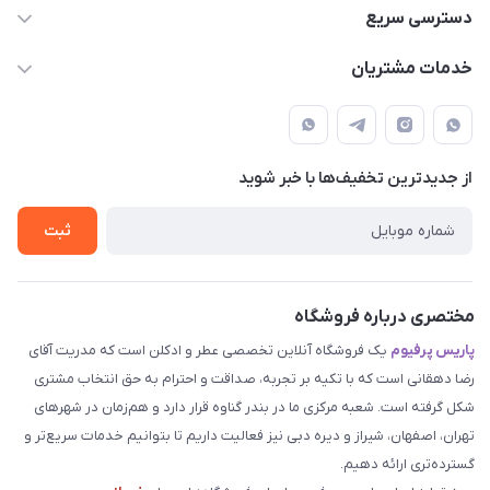
09387538030
دسترسی سریع
parisperfumeorgir@gmail.com
حساب کاربری
خدمات مشتریان
بوشهر . بندر گناوه ، خیابان فضیلت، فرعی فضیلت 2 ساختمان
مجله فروشگاه
قوانین و مقررات
دهقانی
لیست محصولات
حریم خصوصی
درباره ما
از جدید‌ترین تخفیف‌ها با‌ خبر شوید
راهنما
تماس با ما
ثبت
مختصری درباره فروشگاه
پاریس پرفیوم
یک فروشگاه آنلاین تخصصی عطر و ادکلن است که مدریت آقای
رضا دهقانی است که با تکیه بر تجربه، صداقت و احترام به حق انتخاب مشتری
شکل گرفته است. شعبه مرکزی ما در بندر گناوه قرار دارد و هم‌زمان در شهرهای
تهران، اصفهان، شیراز و دیره دبی نیز فعالیت داریم تا بتوانیم خدمات سریع‌تر و
گسترده‌تری ارائه دهیم.