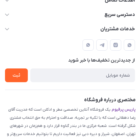
اطلاعات تماس
09387538030
دسترسی سریع
parisperfumeorgir@gmail.com
حساب کاربری
خدمات مشتریان
بوشهر . بندر گناوه ، خیابان فضیلت، فرعی فضیلت 2 ساختمان
مجله فروشگاه
قوانین و مقررات
دهقانی
لیست محصولات
حریم خصوصی
درباره ما
از جدید‌ترین تخفیف‌ها با‌ خبر شوید
راهنما
تماس با ما
ثبت
مختصری درباره فروشگاه
پاریس پرفیوم
یک فروشگاه آنلاین تخصصی عطر و ادکلن است که مدریت آقای
رضا دهقانی است که با تکیه بر تجربه، صداقت و احترام به حق انتخاب مشتری
شکل گرفته است. شعبه مرکزی ما در بندر گناوه قرار دارد و هم‌زمان در شهرهای
تهران، اصفهان، شیراز و دیره دبی نیز فعالیت داریم تا بتوانیم خدمات سریع‌تر و