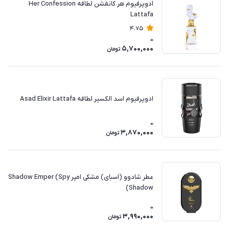
ادوپرفیوم هر کانفشن لطافه Her Confession
Lattafa
4.75
0
5,700,000
تومان
ادوپرفیوم اسد الکسیر لطافه Asad Elixir Lattafa
0
3,870,000
تومان
عطر شادوو (اسبای) مشکی امپر Shadow Emper (Spy
Shadow)
0
3,990,000
تومان