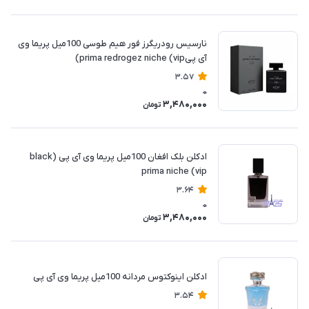
نارسیس رودریگرز فور هیم طوسی 100میل پریما وی
آی پیprima redrogez niche (vip)
3.57
0
3,480,000
تومان
ادکلن بلک افغان 100میل پریما وی آی پی (black
prima niche (vip
3.64
0
3,480,000
تومان
ادکلن اینوکتوس مردانه 100میل پریما وی آی پی
3.54