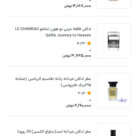
0
4,187,000
تومان
ادکلن قافله جرنی تو هِون لشامو LE CHAMEAU
Qafila Journey to Heaven
4.33
0
3,725,000
تومان
عطر ادکلن مردانه زنانه تقاسیم الریاحین (مشابه
فا*کینگ فابیولس)
3.72
0
2,190,000
تومان
عطر ادکلن مردانه اسد(ساواج الکسیر) 30 روونا