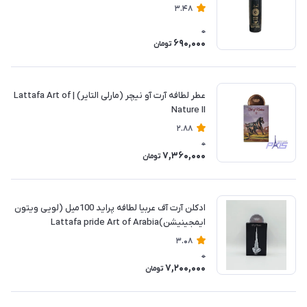
3.48
0
690,000
تومان
عطر لطافه آرت آو نیچر (مارلی التایر) | Lattafa Art of
Nature II
2.88
0
7,360,000
تومان
ادکلن آرت آف عربیا لطافه پراید 100میل (لویی ویتون
ایمجینیشن)Lattafa pride Art of Arabia
3.08
0
7,200,000
تومان