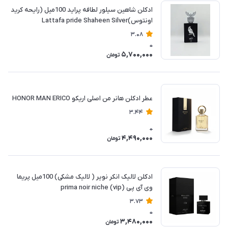
ادکلن شاهین سیلور لطافه پراید 100میل (رایحه کرید
اونتوس)Lattafa pride Shaheen Silver
3.08
0
5,700,000
تومان
عطر ادکلن هانر من اصلی اریکو HONOR MAN ERICO
3.44
0
4,490,000
تومان
ادکلن لالیک انکر نویر ( لالیک مشکی) 100میل پریما
وی آی پی (prima noir niche (vip
3.73
0
3,480,000
تومان