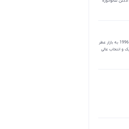
شد. عطر ادکلن سالواتوره
ادکلن مردانه فندی عطری است تند و شیرین . عطر ادکلن فندی در سال 1996 به بازار عطر
 و انتخاب عالی