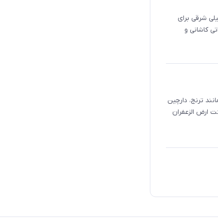
ند Parfums de Marly یک عطر وانیلی شرقی برای
Althaïr توسط حمید مراتی کاشانی و
نند ترنج، دارچین
کرد. این عطر در سال 2020 توسط شرکت ارض الزعفران