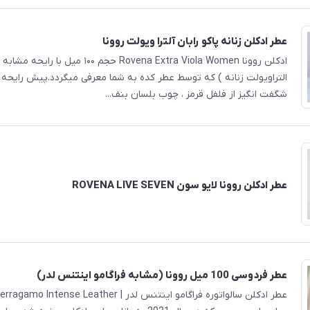
عطر ادکلن زنانه پاکو رابان آلترا ویولت روونا
ادکلن روونا Rovena Extra Viola Women حجم ۱۰۰ میل 
التراویولت زنانه ) که توسط عطر کده به شما معرفی میگردد.پیش رایح
شگفت انگیز از فلفل قرمز ، چوب بلسان بنف...
عطر ادکلن روونا لایو سون ROVENA LIVE SEVEN
عطر فردوسی 100 میل روونا (مشابه فراگامو اینتنس لدر)
عطر ادکلن سالواتوره فراگامو اینتنس لدر | tense Leather