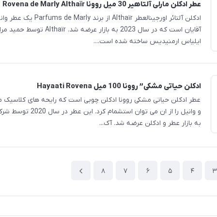
عطر ادکلن مارلی آلتاهیر 30 میل روونا Rovena de Marly Althaïr
ادکلن آلتائر اورجینالعطر Althaïr از بر
آقایان است که در سال 2023 به بازار عرضه شد. 
ایلیاس ارمنیدیس ساخته شده است....
ادکلن حیاتی مشکی” روونا 100 میل Hayaati Rovena
عطر ادکلن حیاتی مشکی روونا ادکلن چوبی است که رایحه های کلاسیک ما
و وانیل را از ان می توان استشمام 
به بازار عطر و ادکلن عرضه شد. آک...
8
7
6
5
4
3