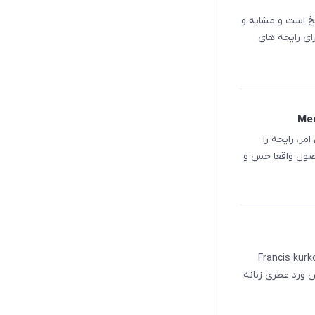
لخ است و مشابه و
ای رایحه های
ر، رایحه را
حصول واقعا حس و
کروکجان عود ساتین مود Francis kurkdjian Oud
ات ساتین عود Barakkat satin oud فراگرنس ورد عطری زنانه