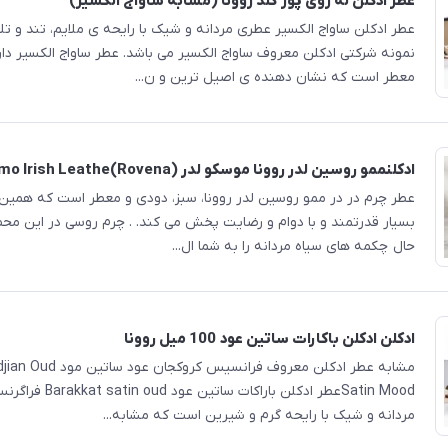
عطر ادکلن له روی پور گلد روونا (مشابه ساواج الکسیر)
عطر ادکلن ساواج الکسیر عطری مردانه و شیک با رایحه ی ملایم، تند و ت
نمونه شرکتی ادکلن معروف ساواج الکسیر می باشد. عطر ساواج الکسیر دار
معطر است که نشان دهنده ی اصیل ترین و ن...
ادکلنممو روسین لدر روونا موسکو لدر (Rovena)Memo Irish Leathe
عطر چرم در در ممو روسین لدر روونا، سبز، دودی و معطر است که همین ام
بسیار قدرتمند و با دوام و رضایت پخش می کند. . چرم روسی در این م
حال چکمه های سیاه مردانه را به شما ال...
ادکلن ادکلن باکارات ساتین عود 100 میل روونا
مشابه عطر ادکلن معروف فرانسیس 
Satin Moodعطر ادکلن باراک
مردانه و شیک با رایحه گرم و شیرین است که مشابه...