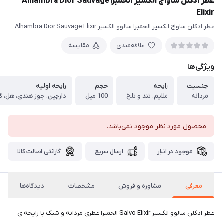
عطر ادکلن ساواج الکسیر الحمبرا Alhambra Dior Sauvage
Elixir
عطر ادکلن ساواج الکسیر الحمبرا سالوو الکسیر Alhambra Dior Sauvage Elixir
علاقه‌مندی
مقایسه
ویژگی‌ها
جنسیت
رایحه
حجم
رایحه اولیه
مردانه
ملایم، تند و تلخ
100 میل
دارچین، جوز هندی، هل، 
محصول مورد نظر موجود نمی‌باشد.
موجود در انبار
ارسال سریع
گارانتی اصالت کالا
معرفی
مشاوره و فروش
مشخصات
دیدگاه‌ها
عطر ادکلن سالوو الکسیر Salvo Elixir الحمبرا عطری مردانه و شیک با رایحه ی