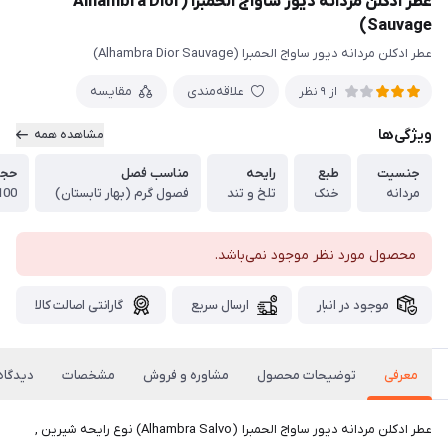
عطر ادکلن مردانه دیور ساواج الحمبرا (Alhambra Dior
Sauvage)
عطر ادکلن مردانه دیور ساواج الحمبرا (Alhambra Dior Sauvage)
علاقه‌مندی
مقایسه
از 9 نظر
ویژگی‌ها
مشاهده همه
جنسیت
طبع
رایحه
مناسب فصل
حج
مردانه
خنک
تلخ و تند
فصول گرم (بهار تابستان)
100 می
محصول مورد نظر موجود نمی‌باشد.
موجود در انبار
ارسال سریع
گارانتی اصالت کالا
معرفی
توضیحات محصول
مشاوره و فروش
مشخصات
دیدگاه‌
عطر ادکلن مردانه دیور ساواج الحمبرا (Alhambra Salvo) نوع رایحه شیرین ,