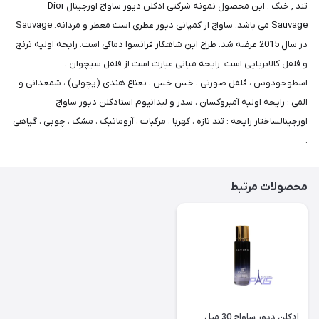
تند , خنک . این محصول نمونه شرکتی ادکلن دیور ساواج اورجینال Dior
Sauvage می باشد. ساواج از کمپانی دیور عطری است معطر و مردانه. Sauvage
در سال 2015 عرضه شد. طراح این شاهکار فرانسوا دماکی است. رایحه اولیه ترنج
و فلفل کالابریایی است. رایحه میانی عبارت است از فلفل سیچوان ،
اسطوخودوس ، فلفل صورتی ، خس خس ، نعناع هندی (پچولی) ، شمعدانی و
المی ؛ رایحه اولیه آمبروکسان ، سدر و لبدانیوم استادکلن دیور ساواج
اورجینالساختار رایحه : تند تازه ، کهربا ، مرکبات ، آروماتیک ، مشک ، چوبی ، گیاهی
.
محصولات مرتبط
ادکلن دیور ساواج 30 میل