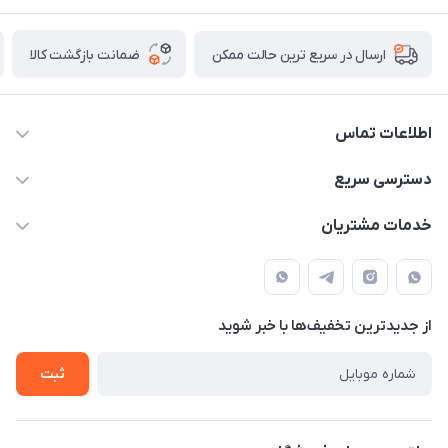
ضمانت بازگشت کالا
ارسال در سریع ترین حالت ممکن
اطلاعات تماس
09387538030
دسترسی سریع
parisperfumeorgir@gmail.com
حساب کاربری
خدمات مشتریان
بوشهر . بندر گناوه ، خیابان فضیلت، فرعی فضیلت 2 ساختمان
مجله فروشگاه
قوانین و مقررات
دهقانی
لیست محصولات
حریم خصوصی
درباره ما
از جدید‌ترین تخفیف‌ها با‌ خبر شوید
راهنما
تماس با ما
ثبت