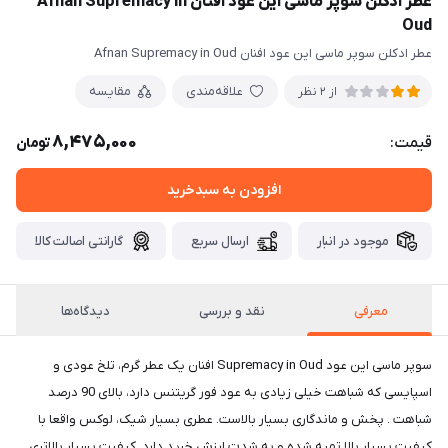
عطر ادکلن سوپر ماسی این عود افنان Afnan Supremacy in
Oud
عطر ادکلن سوپر ماسی این عود افنان Afnan Supremacy in Oud
علاقه‌مندی
مقایسه
از 2 نظر
8,475,000
قیمت:
تومان
افزودن به سبدخرید
موجود در انبار
ارسال سریع
گارانتی اصالت کالا
معرفی
نقد و بررسی
دیدگاه‌ها
سوپر ماسی این عود Supremacy in Oud افنان یک عطر گرم، تلخ عودی و
اسپایسی که شباهت خیلی زیادی به عود فور گریتنس دارد، بالای 90 درصد
شباهت . پخش و ماندگاری بسیار بالاست. عطری بسیار شیک، لوکس واقعا با
کیفیت بسیار بالا تهیه شده و به شدت ارزش خرید دارد. کیفیت بسیار بالاتری