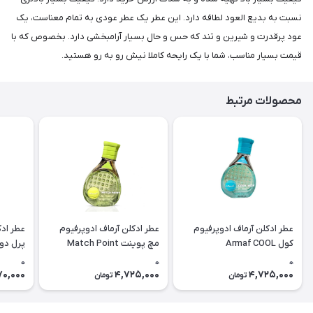
نسبت به بدیع العود لطافه دارد. این عطر یک عطر عودی به تمام معناست، یک
عود پرقدرت و شیرین و تند که حس و حال بسیار آرامبخشی دارد. بخصوص که با
قیمت بسیار مناسب، شما با یک رایحه کاملا نیش رو به رو هستید.
محصولات مرتبط
عطر ادکلن آرماف ادوپرفیوم
عطر ادکلن آرماف ادوپرفیوم
عطر ادک
کول Armaf COOL
مچ پوینت Match Point
پرل دور le D’or
0
0
0
70,000
4,725,000
4,725,000
تومان
تومان