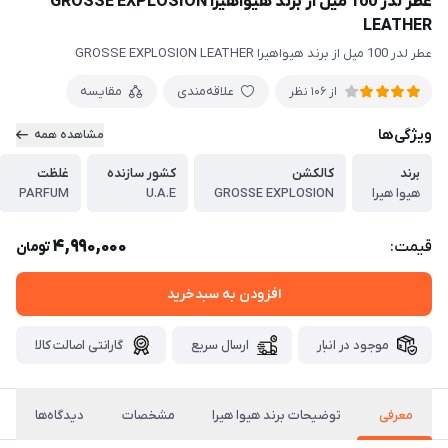
عطر لدر 100 میل از برند هیواهیرا GROSSE EXPLOSION
LEATHER
عطر لدر 100 میل از برند هیواهیرا GROSSE EXPLOSION LEATHER
علاقه‌مندی
مقایسه
از 106 نظر
ویژگی‌ها
مشاهده همه
برند
کالکشن
کشور سازنده
غلظت
هیوا هیرا
GROSSE EXPLOSION
U.A.E
PARFUM
4,990,000
قیمت:
تومان
افزودن به سبدخرید
موجود در انبار
ارسال سریع
گارانتی اصالت کالا
معرفی
توضیحات برند هیوا هیرا
مشخصات
دیدگاه‌ها