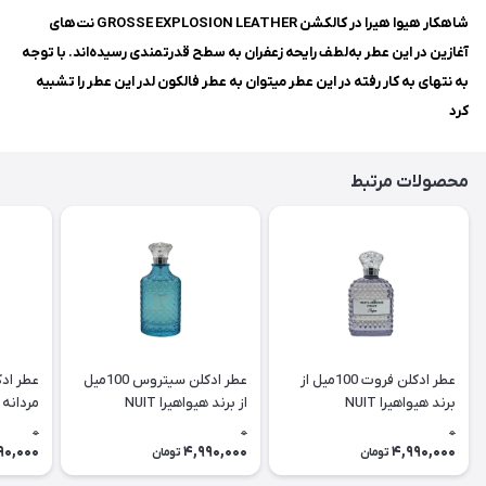
شاهکار هیوا هیرا در کالکشن GROSSE EXPLOSION LEATHER نت‌های
آغازین در این عطر به‌لطف رایحه زعفران به سطح قدرتمندی رسیده‌اند. با توجه
به نتهای به کار رفته در این عطر میتوان به عطر فالکون لدر این عطر را تشبیه
کرد
محصولات مرتبط
عطر ادکلن فروت 100میل از
عطر ادکلن سیتروس 100میل
برند هیواهیرا NUIT
از برند هیواهیرا NUIT
E LUST
LUBRIQUE CITRUS
LUBRIQUE FRUIT
0
0
0
90,000
4,990,000
4,990,000
تومان
تومان