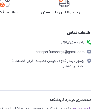
ارسال در سریع ترین حالت ممکن
ضمانت بازگشت
اطلاعات تماس
09387538030
parisperfumeorgir@gmail.com
بوشهر . بندر گناوه ، خیابان فضیلت، فرعی فضیلت 2
ساختمان دهقانی
مختصری درباره فروشگاه
پاریس پرفیوم
یک فروشگاه آنلاین تخصصی عطر و ادکلن است که مد