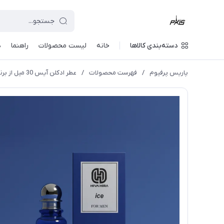
دسته‌بندی کالاها
خانه
لیست محصولات
راهنما
د
پاریس پرفیوم
/
فهرست محصولات
/
عطر ادکلن آیس 30 میل از برند هیواهیرا HivaHira for men ice