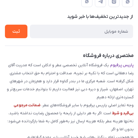
لیست محصولات
حریم خصوصی
درباره ما
از جدید‌ترین تخفیف‌ها با‌ خبر شوید
راهنما
تماس با ما
ثبت
مختصری درباره فروشگاه
پاریس پرفیوم
یک فروشگاه آنلاین تخصصی عطر و ادکلن است که مدریت آقای
رضا دهقانی است که با تکیه بر تجربه، صداقت و احترام به حق انتخاب مشتری
شکل گرفته است. شعبه مرکزی ما در بندر گناوه قرار دارد و هم‌زمان در شهرهای
تهران، اصفهان، شیراز و دیره دبی نیز فعالیت داریم تا بتوانیم خدمات سریع‌تر و
گسترده‌تری ارائه دهیم.
وجه تمایز اصلی پاریس پرفیوم با سایر فروشگاه‌های عطر،
ضمانت مرجوعی
بی‌قید و شرط
است. اگر به هر دلیلی از رایحه یا محصول رضایت نداشته باشید،
نه‌تنها هزینه عطر بلکه هزینه ارسال نیز به‌طور کامل به شما بازگردانده می‌شود؛
بدون اما و اگر.
ما همچنین تمامی نگرانی‌های رایج خرید آنلاین را بر عهده گرفته‌ایم.