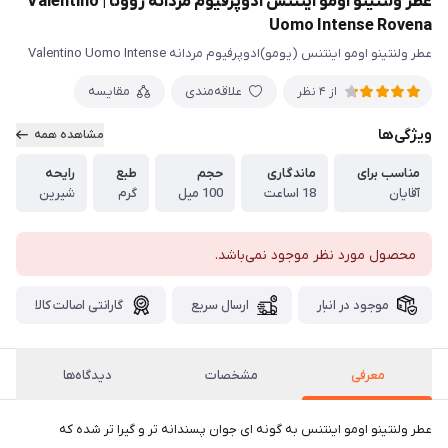
عطر ولنتینو اومو اینتنس ادوپرفیوم مردانه روونا | Valentino
Uomo Intense Rovena
عطر ولنتینو اومو اینتنس (یومو)ادوپرفیوم مردانه Valentino Uomo Intense
علاقه‌مندی
مقایسه
از 4 نظر
ویژگی‌ها
مشاهده همه
مناسب برای
ماندگاری
حجم
طبع
رایحه
آقایان
18 اساعت
100 میل
گرم
شیرین
محصول مورد نظر موجود نمی‌باشد.
موجود در انبار
ارسال سریع
گارانتی اصالت کالا
معرفی
مشخصات
دیدگاه‌ها
عطر ولنتینو اومو اینتنس به گونه ای جوان پسندانه تر و گیرا تر شده که