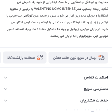
جذابیت و مردانگی چشمگیری را با سبک ایتالیایی از خود به نمایش می
گذارد.رایحه ابتدایی عطر VALENTINO UOMO INTENSE با ترکیبی از سالویا
اسکلاریا و نارنگی ماندارین آغاز می شود. پس از مدت زمان کوتاهی نت میانی با
ترکیبی از زنبق و دانه تونکا جای نت ابتدایی را گرفته و باعث گرمی ادکلن می
شود. در پایان ترکیبی از وانیل و چرم که تشکیل دهنده نت پایه هستند مسیر
بویایی این ادوپرفیوم را به پایان می رسانند.
ضمانت بازگشت کالا
ارسال در سریع ترین حالت ممکن
اطلاعات تماس
09387538030
دسترسی سریع
parisperfumeorgir@gmail.com
حساب کاربری
خدمات مشتریان
بوشهر . بندر گناوه ، خیابان فضیلت، فرعی فضیلت 2 ساختمان
مجله فروشگاه
قوانین و مقررات
دهقانی