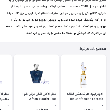
آقایان در سال 2018 عرضه شد. شما می توانید روایح چرمی، عودی، ادویه ای،
شرقی، کاکائو، گل رز و چوبی را در این عطر استشمام کنید. این روایح کاملا حرفه
ای در کنار یکدیگر چیده شده اند.لویی ویتون نوویو موند، می تواند یکی از
بهترین و هوشمندانه ترین انتخاب های شما برای فصول سرد سال باشد. رایحه
ای پر قدرت که مردانگی و اعتماد به نفس را به تصویر می کشد.
محصولات مرتبط
ادوپرفیوم هر کانفشن لطافه
عطر ادکلن افنان تراثی بلو |
عطر ادک
Her Confession Lattafa
Afnan Turathi Blue
تقاسیم 
فا*کین
0
0
0