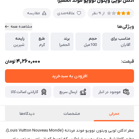
ادکلن لویی ویتون نوویو موند الحمبرا
علاقه‌مندی
مقایسه
از 91 نظر
ویژگی‌ها
مشاهده همه
مناسب برای
حجم
برند
طبع
رایحه
آقایان
100میل
الحمبرا
گرم
شیرین
4,260,000
قیمت:
تومان
افزودن به سبدخرید
موجود در انبار
ارسال سریع
گارانتی اصالت کالا
معرفی
مشخصات
دیدگاه‌ها
عطر ادکلن لویی ویتون نوویو موند مردانه (Louis Vuitton Nouveau Monde)،
عطری کاملا شرقی و جذاب و بسیار لوکس که توسط کمپانی لویی ویتون برای