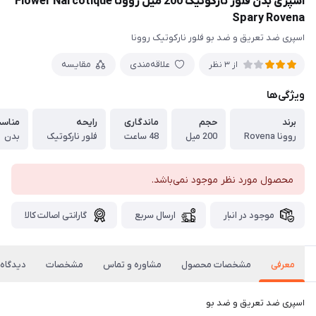
اسپری بدن فلور نارکوتیک 200 میل روونا Flower Narcotique
Spary Rovena
اسپری ضد تعریق و ضد بو فلور نارکوتیک روونا
علاقه‌مندی
مقایسه
از 3 نظر
ویژگی‌ها
برند
حجم
ماندگاری
رایحه
مناس
روونا Rovena
200 میل
48 ساعت
فلور نارکوتیک
بدن
محصول مورد نظر موجود نمی‌باشد.
موجود در انبار
ارسال سریع
گارانتی اصالت کالا
معرفی
مشخصات محصول
مشاوره و تماس
مشخصات
دیدگاه‌
اسپری ضد تعریق و ضد بو