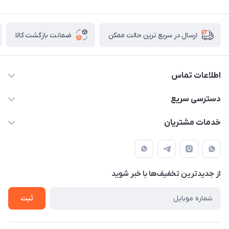
ضمانت بازگشت کالا
ارسال در سریع ترین حالت ممکن
اطلاعات تماس
09387538030
دسترسی سریع
parisperfumeorgir@gmail.com
حساب کاربری
خدمات مشتریان
بوشهر . بندر گناوه ، خیابان فضیلت، فرعی فضیلت 2 ساختمان
مجله فروشگاه
قوانین و مقررات
دهقانی
لیست محصولات
حریم خصوصی
درباره ما
از جدید‌ترین تخفیف‌ها با‌ خبر شوید
راهنما
تماس با ما
ثبت