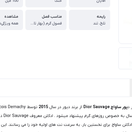
اقایان
خنک
100 میل
رایحه
مناسب فصل
مشاهده
تلخ، تند
فصول گرم (بهار تابستان)
همه ویژگی‌ه
 د
یور ساواج Dior Sauvage
از برند دیور در سال
2015
توسط Francois Demachy طراحی و به بازار جهانی عطر وادکلن تولید و معرفی شد .
برای 
لن ساواج برای نخستین بار، به سرعت نت های اولیه خود را می رسانند. این ن