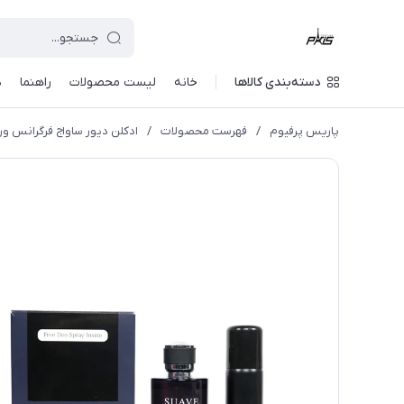
دسته‌بندی کالاها
خانه
لیست محصولات
راهنما
د
پاریس پرفیوم
/
فهرست محصولات
/
ادکلن دیور ساواج فرگرانس ورد حجم 100 میل مردانه (همراه با اسپری) (Fragrance World) مردانه De Toilette Spray for Men