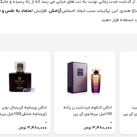
از گذشت مدت زمانی نوبت به نت های میانی می رسد که از راه رسیده و جایگزی
ع هندی. این ترکیبات سبب ایجاد احساس
آرامش
، افزایش
اعتماد به نفس و 
 استفاده قرار دهید.
ایت
ادکلن لانکوم میدنایت رز زنانه
ادکلن ورساچه کریستال نویر
ل پریما وی آی پی
100میل پریما وی آی پی
(ورساچه مشکی)100میل پر
(midelnight rose prima niche
وی آی پی (ystal noir prima
0
0
niche (vip
(vip
3,480,000
3,480,000
تومان
تومان