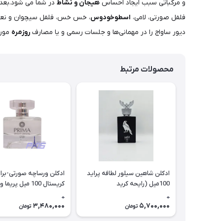
و مرکباتی سبب ایجاد احساس
هیجان و نشاط
در شما می شود.بعد 
فلفل صورتی، لامی،
اسطوخودوس
، خس خس، فلفل سیچوان و نعنا
دیور ساواج را در مهمانی‌ها و جلسات رسمی و یا مصارف
روزمره
مورد
محصولات مرتبط
ادکلن شاهین سیلور لطافه پراید
ادکلن ورساچه صورتی-بر
100میل (رایحه کرید
کریستال 100 می
اونتوس)Lattafa pride
(bright crystal prima niche (vi
0
0
Shaheen Silver
3,480,000
5,700,000
تومان
تومان