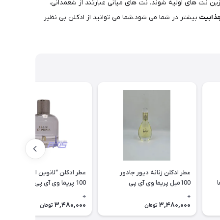
ن نت های اولیه شوند. نت های میانی عبارتند از شعمدانی،
جذابیت
بیشتر در شما می شود.شما می توانید از ادکلن بی نظیر
عطر ادکلن زنانه دیور جادور
عطر ادکلن “لانوین اکلت” زنانه
یما
100میل پریما وی آی پی
100 پریما وی آی پی( ECLAT D
cr
(Jedarb PRIMA NICHE (VIP
PRIMA( vip
0
0
3,480,000
3,480,000
تومان
تومان