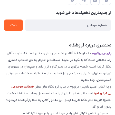
لیست محصولات
حریم خصوصی
درباره ما
از جدید‌ترین تخفیف‌ها با‌ خبر شوید
راهنما
تماس با ما
ثبت
مختصری درباره فروشگاه
پاریس پرفیوم
یک فروشگاه آنلاین تخصصی عطر و ادکلن است که مدریت آقای
رضا دهقانی است که با تکیه بر تجربه، صداقت و احترام به حق انتخاب مشتری
شکل گرفته است. شعبه مرکزی ما در بندر گناوه قرار دارد و هم‌زمان در شهرهای
تهران، اصفهان، شیراز و دیره دبی نیز فعالیت داریم تا بتوانیم خدمات سریع‌تر و
گسترده‌تری ارائه دهیم.
وجه تمایز اصلی پاریس پرفیوم با سایر فروشگاه‌های عطر،
ضمانت مرجوعی
بی‌قید و شرط
است. اگر به هر دلیلی از رایحه یا محصول رضایت نداشته باشید،
نه‌تنها هزینه عطر بلکه هزینه ارسال نیز به‌طور کامل به شما بازگردانده می‌شود؛
بدون اما و اگر.
ما همچنین تمامی نگرانی‌های رایج خرید آنلاین را بر عهده گرفته‌ایم.