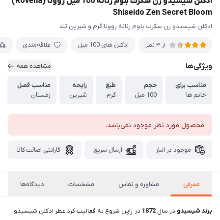
ادکلن شیسیدو زن سکرت بلوم زنانه 100 میل روونا (Rovena)
Shiseido Zen Secret Bloom
ادکلن شیسیدو زن سکرت بلوم زنانه روونا گرم و شیرین تند
ادکلن های 100 میل
علاقه‌مندی
از 3 نظر
ویژگی‌ها
مشاهده همه
مناسب برای
حجم
طبع
رایحه
مناسب فصل
خانم ها
100 میل
گرم
شیرین
زمستان
محصول مورد نظر موجود نمی‌باشد.
موجود در انبار
ارسال سریع
گارانتی اصالت کالا
معرفی
مشاوره و تماس
مشخصات
دیدگاه‌ها
برند شیسیدو
در سال
1872
در ژاپن شروع به فعالیت کرد.عطر ادکلن شیسیدو