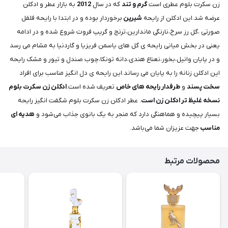
زن سکرت بلوم عطری است
گرم و تند
که در سال
2012
به بازار عطر و ادکلن
عرضه شد.این ادکلن از رایحه
شیرین
برخوردار بوده و در ابتدا با رایحه فلفل
صورتی ،گل رز سرخ،نارنگی ماندارین،ترنج و گریپ فروت شروع شده و در ادامه
یعنی در بخش میانی رایحه ی گل های یاسمن فریزیا و گاردنیا به مشام می رسد
و در پایان وانیل،بخور،نعناع هندی،دانه تونکا،چوب صندل و تیور و مشک رایحه
این ادکلن زنانه را به پایان می رساند.این رایحه ی دل انگیز مناسب برای افراد
سخت پسند
و
طرفدار رایحه های خاص
تعریف شده است.
ادکلن زن سکرت بلوم
نسخه غلیظ تر ادکلن زن است
. عطر ادکلن زن سکرت بلوم شگفت‌ انگیز رایحه
بسیار پیچیده و هماهنگی دارد که منجر به یک بانوی جذاب می‌شود و
هدیه ای
مناسب
جهت عزیزان شما می‌باشد.
محصولات مرتبط