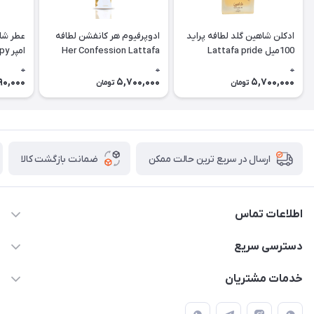
ادکلن شاهین گلد لطافه پراید
ادوپرفیوم هر کانفشن لطافه
عطر شا
100میل Lattafa pride
Her Confession Lattafa
امپ
hadow)
Shaheen gold
0
0
0
90,000
5,700,000
5,700,000
تومان
تومان
ضمانت بازگشت کالا
ارسال در سریع ترین حالت ممکن
اطلاعات تماس
09387538030
دسترسی سریع
parisperfumeorgir@gmail.com
حساب کاربری
خدمات مشتریان
بوشهر . بندر گناوه ، خیابان فضیلت، فرعی فضیلت 2 ساختمان
مجله فروشگاه
قوانین و مقررات
دهقانی