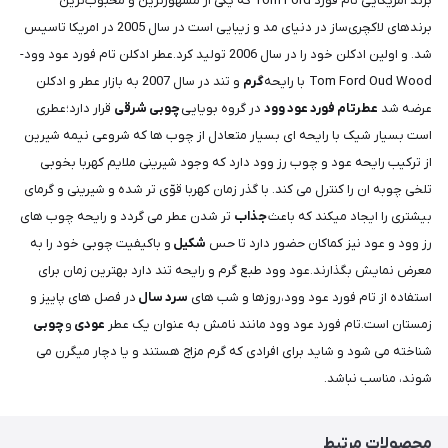
برند امریکایی تام فورد Tom Ford که یکی از مشهورترین و محبوب‌ترین
برندهای لاکچری‌ساز در دنیای مد و زیبایی است در سال 2005 در امریکا تاسیس
شد. و اولین ادکلن خود را در سال 2006 تولید کرد.عطر ادکلن تام فورد عود وود-
Tom Ford Oud Wood با رایحه
گرم
و تند در سال 2007 به بازار عطر و ادکلن
عرضه شد
عطرتام فورد عود وود
در گروه بویایی
چوبی شرقی
قرار دارد؛عطری
است بسیار شیک با رایحه ای بسیار متعادل از چوب ها که شروعی نیمه شیرین
از ترکیب رایحه عود و چوب رز وود دارد که وجود شیرینی ملایم کهربا بخوبی
تلخی چوبه ان را کنترل می کند. با گذر زمان کهربا قوّی تر شده و شیرینی و گرمای
بیشتری را ایجاد میکند که باعث
جذاب
تر شدن عطر می گردد و رایحه چوب های
رز وود و عود نیز کماکان حضور دارد تا حس
شکیل
و باکیفیت چوبی خود را به
معرض نمایش بگذارند.عود وود طبع گرم و رایحه تند دارد بهترین زمان برای
استفاده از تام فورد عود وود،روزها و شب های
سرد سال
در فصل های پاییز و
زمستان است.تام فورد عود وود مانند نامش به عنوان یک عطر
عودی
و
چوبی
شناخته می شود و شاید برای افرادی که گرم مزاج هستند و یا دچار میگرن می
شوند، مناسب نباشد.
محصولات مرتبط