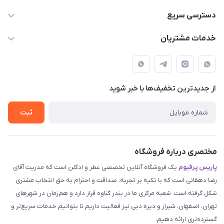
09387538030
دسترسی سریع
parisperfumeorgir@gmail.com
حساب کاربری
خدمات مشتریان
بوشهر . بندر گناوه ، خیابان فضیلت، فرعی فضیلت 2 ساختمان
مجله فروشگاه
قوانین و مقررات
دهقانی
لیست محصولات
حریم خصوصی
درباره ما
از جدید‌ترین تخفیف‌ها با‌ خبر شوید
راهنما
تماس با ما
ثبت
مختصری درباره فروشگاه
پاریس پرفیوم
یک فروشگاه آنلاین تخصصی عطر و ادکلن است که مدریت آقای
رضا دهقانی است که با تکیه بر تجربه، صداقت و احترام به حق انتخاب مشتری
شکل گرفته است. شعبه مرکزی ما در بندر گناوه قرار دارد و هم‌زمان در شهرهای
تهران، اصفهان، شیراز و دیره دبی نیز فعالیت داریم تا بتوانیم خدمات سریع‌تر و
گسترده‌تری ارائه دهیم.