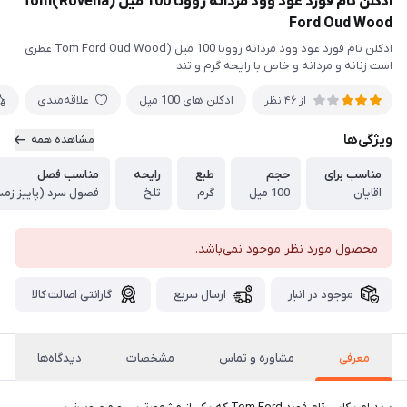
ادکلن تام فورد عود وود مردانه روونا 100 میل (Rovena)Tom
Ford Oud Wood
ادکلن تام فورد عود وود مردانه روونا 100 میل (Tom Ford Oud Wood عطری
است زنانه و مردانه و خاص با رایحه گرم و تند
ادکلن های 100 میل
علاقه‌مندی
از 46 نظر
ویژگی‌ها
مشاهده همه
مناسب برای
حجم
طبع
رایحه
مناسب فصل
اقایان
100 میل
گرم
تلخ
فصول سرد (پاییز زمس
محصول مورد نظر موجود نمی‌باشد.
موجود در انبار
ارسال سریع
گارانتی اصالت کالا
معرفی
مشاوره و تماس
مشخصات
دیدگاه‌ها