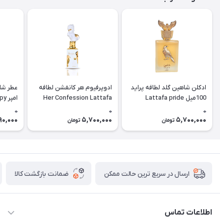
ادکلن شاهین گلد لطافه پراید
ادوپرفیوم هر کانفشن لطافه
عطر شا
100میل Lattafa pride
Her Confession Lattafa
امپ
hadow)
Shaheen gold
0
0
0
90,000
5,700,000
5,700,000
تومان
تومان
ضمانت بازگشت کالا
ارسال در سریع ترین حالت ممکن
اطلاعات تماس