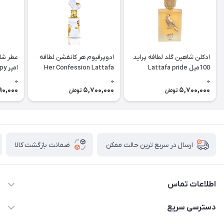
ادکلن شاهین گلد لطافه پراید
ادوپرفیوم هر کانفشن لطافه
عطر شا
100میل Lattafa pride
Her Confession Lattafa
امپ
hadow)
Shaheen gold
0
0
0
90,000
5,700,000
5,700,000
تومان
تومان
ضمانت بازگشت کالا
ارسال در سریع ترین حالت ممکن
اطلاعات تماس
09387538030
دسترسی سریع
parisperfumeorgir@gmail.com