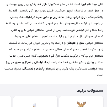
های برند تام فورد است که در سال ۲۰۰۶ وارد بازار شد.وقتی آن را روی پوست و
در محل نبض یا لباستان اسپری می‌کنید، خیلی سریع بوی گل یاسمین، گاردنیا،
یلانگ‌یلانگ، نارنج، لیمو، پرتقال ماندارین و انگور سیاه در اطراف شما پخش
می‌شود. این ترکیب گلی-میوه‌ای، با بوی شیرینی که ایجاد می‌کند، شادی و
نشاط
را به شما و اطرافیانتان می‌بخشد. پس از مدتی، نت‌های میانی با بوی فلفل،
نت‌های میوه‌ای، گل نیلوفر آبی و ارکیده، جانشین نت‌های آغازی می‌شوند.
نت‌های میانی،
شور
و
هیجان
را در شما به بالاترین میزان می‌رساند. با گذشت
زمان، متوجه تغییر مسیر نت‌های میانی به‌سوی نت‌های انتهایی خواهید شد.
نت‌های پایانی که از ترکیب شکلات تلخ، گیاه پاتچولی، گیاه خس‌خس، چوب
صندل، وانیل و عنبر تشکیل شده‌اند، باعث ایجاد
آرامش
و تمرکزی عمیق در روح
شما خواهند شد.ادکلن بلک ارکید برای شب‌های
پاییزی
و
زمستانی
بسیار مناسب
است.
محصولات مرتبط