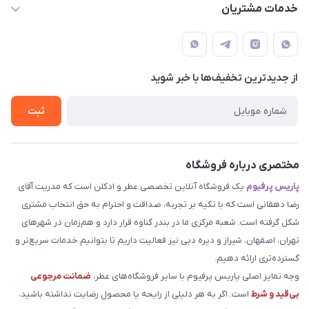
حساب کاربری
خدمات مشتریان
بوشهر . بندر گناوه ، خیابان فضیلت، فرعی فضیلت 2 ساختمان
مجله فروشگاه
قوانین و مقررات
دهقانی
لیست محصولات
حریم خصوصی
درباره ما
از جدید‌ترین تخفیف‌ها با‌ خبر شوید
راهنما
تماس با ما
ثبت
مختصری درباره فروشگاه
پاریس پرفیوم
یک فروشگاه آنلاین تخصصی عطر و ادکلن است که مدریت آقای
رضا دهقانی است که با تکیه بر تجربه، صداقت و احترام به حق انتخاب مشتری
شکل گرفته است. شعبه مرکزی ما در بندر گناوه قرار دارد و هم‌زمان در شهرهای
تهران، اصفهان، شیراز و دیره دبی نیز فعالیت داریم تا بتوانیم خدمات سریع‌تر و
گسترده‌تری ارائه دهیم.
وجه تمایز اصلی پاریس پرفیوم با سایر فروشگاه‌های عطر،
ضمانت مرجوعی
بی‌قید و شرط
است. اگر به هر دلیلی از رایحه یا محصول رضایت نداشته باشید،