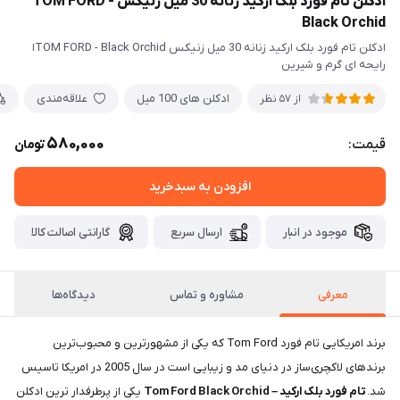
ادکلن تام فورد بلک ارکید زنانه 30 میل زنیکس TOM FORD -
Black Orchid
ادکلن تام فورد بلک ارکید زنانه 30 میل زنیکس TOM FORD - Black Orchidا
رایحه ای گرم و شیرین
ادکلن های 100 میل
علاقه‌مندی
از 57 نظر
580,000
قیمت:
تومان
افزودن به سبدخرید
موجود در انبار
ارسال سریع
گارانتی اصالت کالا
معرفی
مشاوره و تماس
دیدگاه‌ها
برند امریکایی تام فورد Tom Ford که یکی از مشهورترین و محبوب‌ترین
برندهای لاکچری‌ساز در دنیای مد و زیبایی است در سال 2005 در امریکا تاسیس
شد.
تام فورد بلک ارکید – Tom Ford Black Orchid
یکی از پرطرفدار ترین ادکلن