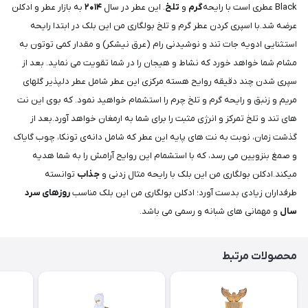
Black عطری است با رایحه
گرم
و
تلخ
. این عطر در سال
۲۰۱۴
به بازار عطر و ادکلن
عرضه شد.با اسپری کردن عطر گرم و تلخ بولگاری من این بلک در ابتدا رایحه
استثنایی ادویه جات تند و نوشیدنی رام (عرق نیشکر) و مقدار کمی توتون به
مشام شما خواهد خورد که نشاط و هیجان را در شما تقویت می نماید. بعد از
سپری شدن چند دقیقه روایح هسته مرکزی این عطر شامل عطر دلپذیر گلهای
مریم و زنبق و رایحه گرم و تلخ چرم را استشمام خواهید نمود. که بوی این نت
های تند و تلخ تمرکز و انرژی مثبت را برای شما به ارمغان خواهد آورد.بعد از
گذشت زمان، نوبت به نت های پایه این عطر که شامل دانه‌ی تونکا، چوب گایاک
و صمغ بنزویین می رسد، که با استشمام این روایح آرامش را به شما هدیه
میکند.ادکلن بولگاری من این بلک با رایحه مثال زدنی و
جذاب
توانسته
طرفداران زیادی بدست آورد؛ ادکلن بولگاری من این بلک مناسب
روزهای سرد
سال
و مهمانی های شبانه و رسمی می باشد.
محصولات مرتبط