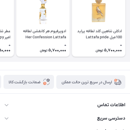
ادکلن شاهین گلد لطافه پراید
ادوپرفیوم هر کانفشن لطافه
عطر شا
100میل Lattafa pride
Her Confession Lattafa
امپ
hadow)
Shaheen gold
0
0
0
90,000
5,700,000
5,700,000
تومان
تومان
ضمانت بازگشت کالا
ارسال در سریع ترین حالت ممکن
اطلاعات تماس
09387538030
دسترسی سریع
parisperfumeorgir@gmail.com
حساب کاربری