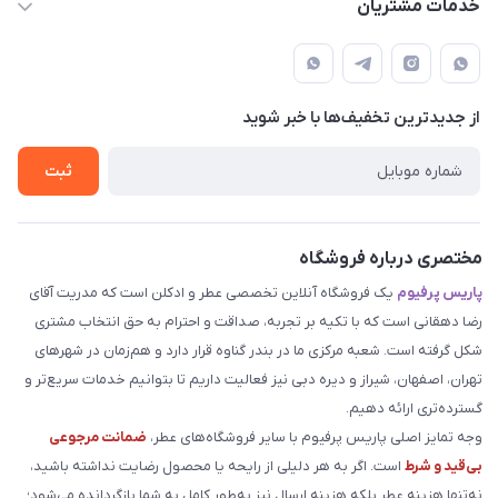
خدمات مشتریان
بوشهر . بندر گناوه ، خیابان فضیلت، فرعی فضیلت 2 ساختمان
مجله فروشگاه
قوانین و مقررات
دهقانی
لیست محصولات
حریم خصوصی
درباره ما
از جدید‌ترین تخفیف‌ها با‌ خبر شوید
راهنما
تماس با ما
ثبت
مختصری درباره فروشگاه
پاریس پرفیوم
یک فروشگاه آنلاین تخصصی عطر و ادکلن است که مدریت آقای
رضا دهقانی است که با تکیه بر تجربه، صداقت و احترام به حق انتخاب مشتری
شکل گرفته است. شعبه مرکزی ما در بندر گناوه قرار دارد و هم‌زمان در شهرهای
تهران، اصفهان، شیراز و دیره دبی نیز فعالیت داریم تا بتوانیم خدمات سریع‌تر و
گسترده‌تری ارائه دهیم.
وجه تمایز اصلی پاریس پرفیوم با سایر فروشگاه‌های عطر،
ضمانت مرجوعی
بی‌قید و شرط
است. اگر به هر دلیلی از رایحه یا محصول رضایت نداشته باشید،
نه‌تنها هزینه عطر بلکه هزینه ارسال نیز به‌طور کامل به شما بازگردانده می‌شود؛