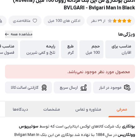
ادکلن بولگاری من این بلک مردانه روونا 100 میل (Rovena)
BVLGARI - Bvlgari Man In Black
ادکلن های 100 میل
علاقه‌مندی
از 39 نظر
ویژگی‌ها
مشاهده همه
مناسب برای
حجم
طبع
رایحه
مناسب ف
اقایان
100 میل
گرم
تلخ و کمی شیرین
فصول سرد
محصول مورد نظر موجود نمی‌باشد.
موجود در انبار
ارسال سریع
گارانتی اصالت کالا
معرفی
مشاوره و تماس
مشخصات
دیدگاه‌ها
بولگاری
یک شرکت کالاهای لوکس ایتالیایی است که توسط
سوتیریوس
وولگاریس
در سال 1884 بنا نهاده شد.بولگاری من این بلک Bvlgari Man In