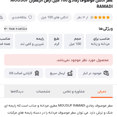
عطر ادکلن موصوف رمادی 100 میل ارض الزعفران MOUSUF
RAMADI
ادکلن های 100 میل
علاقه‌مندی
از 12 نظر
ویژگی‌ها
مشاهده همه
مناسب برای
حجم
طبع
رایحه
مناسب 
مردانه و زنانه
100 میل
گرم
شیرین و کمی تند
همه فص
محصول مورد نظر موجود نمی‌باشد.
موجود در انبار
ارسال سریع
گارانتی اصالت کالا
معرفی
مشاوره و تماس
مشخصات
دیدگاه‌ها
عطر موصوف رمادی MOUSUF RAMADI عطری مردانه و جذاب است که رایحه ای
خنک و ترش دارد. می توان عطر موصوف مردانه را در دسته رایحه های مرکبات