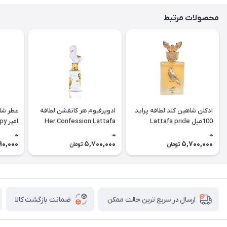
محصولات مرتبط
ادکلن شاهین گلد لطافه پراید
ادوپرفیوم هر کانفشن لطافه
عطر شا
100میل Lattafa pride
Her Confession Lattafa
امپ
hadow)
Shaheen gold
0
0
0
90,000
5,700,000
5,700,000
تومان
تومان
ضمانت بازگشت کالا
ارسال در سریع ترین حالت ممکن