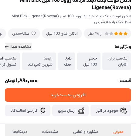
ادکلن مونت بلنک لجند مردانه روونا 100 میل Mint Blck
Ligenae(Rovena)
ادکلن مونت بلنک لجند مردانه روونا 100 میل Mint Blck Ligenae(Rovena)
طبع خنک رایحه شیرین
ادکلن های 100 میل
علاقه‌مندی
از 48 نظر
ویژگی‌ها
مشاهده همه
مناسب برای
حجم
طبع
رایحه
مناسب فص
اقایان
100 میل
خنک
شیرین کمی تند
فصول گرم (
1,890,000
قیمت:
تومان
افزودن به سبدخرید
موجود در انبار
ارسال سریع
گارانتی اصالت کالا
معرفی
مشاوره و تماس
مشخصات
دیدگاه‌ها