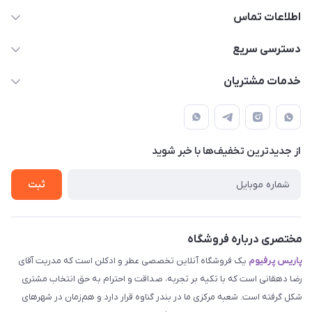
اطلاعات تماس
09387538030
دسترسی سریع
parisperfumeorgir@gmail.com
حساب کاربری
خدمات مشتریان
بوشهر . بندر گناوه ، خیابان فضیلت، فرعی فضیلت 2 ساختمان
مجله فروشگاه
قوانین و مقررات
دهقانی
لیست محصولات
حریم خصوصی
درباره ما
از جدید‌ترین تخفیف‌ها با‌ خبر شوید
راهنما
تماس با ما
ثبت
مختصری درباره فروشگاه
پاریس پرفیوم
یک فروشگاه آنلاین تخصصی عطر و ادکلن است که مدریت آقای
رضا دهقانی است که با تکیه بر تجربه، صداقت و احترام به حق انتخاب مشتری
شکل گرفته است. شعبه مرکزی ما در بندر گناوه قرار دارد و هم‌زمان در شهرهای