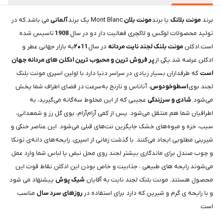
برند
مونت بلانک
یا برند
مونت بلان
Mont Blanc یک برند
آلمانی
می باشد.که در
تولید محصولات لوکس و لاکچری فعالیت دار دو در سال
1908
تاسیس شده
است.ادکلن
مونت بلنک لجند نایت مردانه
در سال
۲۰11
به بازار جهانی عطر و
ادکلن عرضه شد.یکی از
پر فروش ترین و محبوب ترین ادکلن های مردانه جهان
است
که طرفداران بسیار زیادی در سراسر دنیا دارد.با اولین اسپری مونت بلنک
لجند بوی
اسطوخودوس
، آناناس و نارنج به‌سرعت در فضای اطراف شما پخش
می‌شود.
شادی و سرزندگی
عجیبی که از این مخلوط سه‌گانه می‌گیرید، به
اطرافیان شما هم منتقل می‌شود. پس از کمی آرام‌آرام، بوی گل رز و شمعدانی،
سیب، خزه و میوه‌های خشک جایگزین نت‌های قبلی می‌شود. این عناصر خنکی و
شیرینی مطلوبی ایجاد می‌کنند. با گذشت زمانی از اسپری، رایحه‌های دانه‌ی تونکا
و چوب صندل برای ماندگاری بیشتر لجند روی محل نبض یا لباس شما وارد عمل
می‌شوند.رایحه های طبیعی ، جذابیت و خاص بودن این ادکلن نقاط قوت این
محصول هستند. مونت بلنک لجند نایت به آقایان
شیک پوش
پیشنهاد می شود
و با رایحه ی گرم و شیرین که دارد برای استفاده در
روزهای سرد سال
مناسب
است.