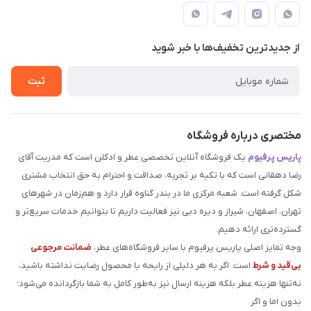
قوانین و مقررات
دهقانی
لیست محصولات
حریم خصوصی
درباره ما
از جدید‌ترین تخفیف‌ها با‌ خبر شوید
راهنما
تماس با ما
ثبت
مختصری درباره فروشگاه
پاریس پرفیوم
یک فروشگاه آنلاین تخصصی عطر و ادکلن است که مدریت آقای
رضا دهقانی است که با تکیه بر تجربه، صداقت و احترام به حق انتخاب مشتری
شکل گرفته است. شعبه مرکزی ما در بندر گناوه قرار دارد و هم‌زمان در شهرهای
تهران، اصفهان، شیراز و دیره دبی نیز فعالیت داریم تا بتوانیم خدمات سریع‌تر و
گسترده‌تری ارائه دهیم.
وجه تمایز اصلی پاریس پرفیوم با سایر فروشگاه‌های عطر،
ضمانت مرجوعی
بی‌قید و شرط
است. اگر به هر دلیلی از رایحه یا محصول رضایت نداشته باشید،
نه‌تنها هزینه عطر بلکه هزینه ارسال نیز به‌طور کامل به شما بازگردانده می‌شود؛
بدون اما و اگر.