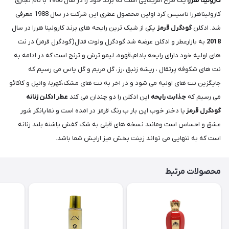
کارولینا هررا
یک طراح امریکایی است که برند خود را در سال 1980 با نام تجاری
کارولیناهررا تاسیس کرد اولین محصول عطری این شرکت در سال 1988 معرفی
شد. ادکلن
گودگرل قرمز
یکی از شیک ترین رایحه های برند کارولینا هررا در سال
2018
به بازارعطر و ادکلن عرضه شد.گودگرل ولوت فتال(گودگرل قرمز) در نت
های اولیه خود دارای رایحه بادام،قهوه، لیمو ترش و ترنج است که در ادامه به
نت های شکوفه پرتقال ، ریشه زنبق ،رز، گل مریم و گل یاس می رسیم که
جایگزین نت های اولیه می شود و در اخر به نت های مشک،کهربا، وانیل و کاکائو
می رسیم که
جذابت رایحه
این ادکلن را دو چندان می کند
عطر ادکلن زنانه
گودگرل قرمز
یا دختر خوب این بار ب رنگ قرمز در امده است و نمایانگر شور
عشق و احساس است ومانند نسخه های قبلی به شک کفش پاشنه بلند زنانه
است که به تنهایی می تواند زینت بخش میز ارایش شما باشد.
محصولات مرتبط