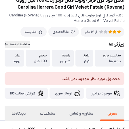
ادکلن گود گرل قرمز-ولوت فتال قرمز زنانه 100 میل روونا
(Rovena) Carolina Herrera Good Girl Velvet Fatale
ادکلن گود گرل قرمز-ولوت فتال قرمز زنانه 100 میل روونا (Rovena) Carolina
Herrera Good Girl Velvet Fatale
علاقه‌مندی
مقایسه
از 17 نظر
ویژگی‌ها
مشاهده همه
مناسب برای
طبع
رایحه
حجم
برند
خانم ها
گرم
شیرین
100 میل
روونا
محصول مورد نظر موجود نمی‌باشد.
موجود در انبار
ارسال سریع
گارانتی اصالت کالا
معرفی
مشاوره و تماس
مشخصات
دیدگاه‌ها