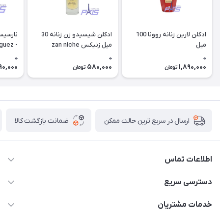
ادکلن لارین زنانه روونا 100
ادکلن شیسیدو زن زنانه 30
میل
میل زنیکس zan niche
iguez -
so Poudree (rovena)
0
0
0
90,000
580,000
1,890,000
تومان
تومان
ضمانت بازگشت کالا
ارسال در سریع ترین حالت ممکن
اطلاعات تماس
09387538030
دسترسی سریع
parisperfumeorgir@gmail.com
حساب کاربری
خدمات مشتریان
بوشهر . بندر گناوه ، خیابان فضیلت، فرعی فضیلت 2 ساختمان
مجله فروشگاه