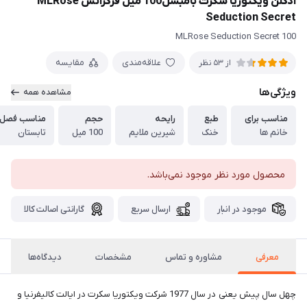
ادکلن ویکتوریا سکرت بامبشل100 میل فرگرانس MLRose
Seduction Secret
100 MLRose Seduction Secret
علاقه‌مندی
مقایسه
از 53 نظر
ویژگی‌ها
مشاهده همه
مناسب برای
طبع
رایحه
حجم
مناسب فصل
خانم ها
خنک
شیرین ملایم
100 میل
تابستان
محصول مورد نظر موجود نمی‌باشد.
موجود در انبار
ارسال سریع
گارانتی اصالت کالا
معرفی
مشاوره و تماس
مشخصات
دیدگاه‌ها
چهل سال پیش یعنی در سال 1977 شرکت ویکتوریا سکرت در ایالت کالیفرنیا و