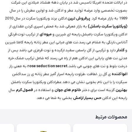
در ایالات متحده امریکا تاسیس شد.در پایان دهه هشتاد میلادی این شرکت
بصورت تخصصی وارد عرضه تولید عطر و ادکلن شد و اولین عطرش را در سال
1989 به بازار عرضه کرد.
پرفروش ترین
ادکلن برند ویکتوریا سکرت در سال 2010
(ویکتوریا سکرت بامشل)
به بازار معرفی شد.به محض اسپری کردن مقداری از
ادکلن ویکتوریا سکرت بامبشل،رایحه ای شیرین و
میوه ای
از ترکیب توت،فرنگی
آناناس،نارنگی به مشام می رسد،نت های میانی این عطر زنانه رایحه کاملا شیرین
و
گلدار
دارد و ترکیبی از گل یاسمن سفید،ارکیده و نوت قرمزی می باشد پس از
مدتی نت های پایانی این ادکلن هم از راه می رسند که شامل ترکیب مشک،خزه
درخت بلوط و نت های چوبی می باشد
.rose seduction secret
به معنی راز
اغوا کننده
ی گل رز ،لطافت ،طراوت رایحه اسرار آمیز عطر زنانه ی رز سداکشن
سیکرت را با این نام بخوبی نشان می دهد.عطرادکلن ویکتوریا سکرت بامشل
بهترین
گزینه است برای دختر
خانوم های جوان
و استفاده در
فصول گرم
سال
رایحه این ادکلن
حس بسیار ارامش
بخشی به شما می دهد.
محصولات مرتبط