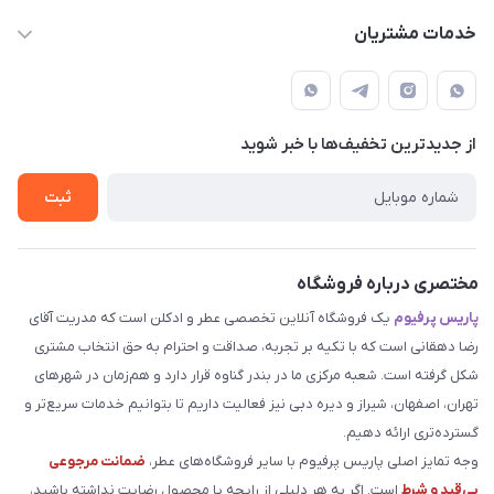
parisperfumeorgir@gmail.com
حساب کاربری
خدمات مشتریان
بوشهر . بندر گناوه ، خیابان فضیلت، فرعی فضیلت 2 ساختمان
مجله فروشگاه
قوانین و مقررات
دهقانی
لیست محصولات
حریم خصوصی
درباره ما
از جدید‌ترین تخفیف‌ها با‌ خبر شوید
راهنما
تماس با ما
ثبت
مختصری درباره فروشگاه
پاریس پرفیوم
یک فروشگاه آنلاین تخصصی عطر و ادکلن است که مدریت آقای
رضا دهقانی است که با تکیه بر تجربه، صداقت و احترام به حق انتخاب مشتری
شکل گرفته است. شعبه مرکزی ما در بندر گناوه قرار دارد و هم‌زمان در شهرهای
تهران، اصفهان، شیراز و دیره دبی نیز فعالیت داریم تا بتوانیم خدمات سریع‌تر و
گسترده‌تری ارائه دهیم.
وجه تمایز اصلی پاریس پرفیوم با سایر فروشگاه‌های عطر،
ضمانت مرجوعی
بی‌قید و شرط
است. اگر به هر دلیلی از رایحه یا محصول رضایت نداشته باشید،