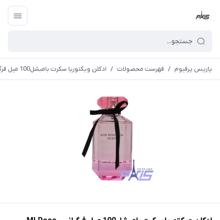
پاریس پرفیوم
/
فهرست محصولات
/
ادکلن ویکتوریا سکرت بامبشل100 میل فرگرانس MLRose Seduction Secret