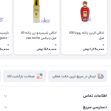
ادکلن لارین زنانه روونا 100
ادکلن شیسیدو زن زنانه 30
میل
میل زنیکس zan niche
iguez -
so Poudree (rovena)
0
0
0
90,000
580,000
1,890,000
تومان
تومان
ضمانت بازگشت کالا
ارسال در سریع ترین حالت ممکن
اطلاعات تماس
09387538030
دسترسی سریع