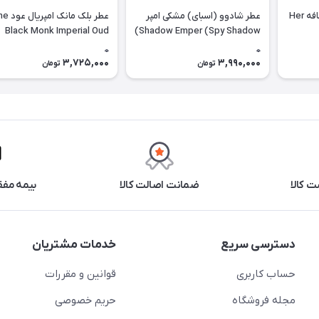
ادوپرفیوم هر کانفشن لطافه Her
عطر شادوو (اسبای) مشکی امپر
عطر بلک مانک ا
Black Monk Imperial Oud
Shadow Emper (Spy Shadow)
Emper
0
0
3,725,000
3,990,000
تومان
تومان
 کالا
ضمانت اصالت کالا
بیمه مفق
دسترسی سریع
خدمات مشتریان
حساب کاربری
قوانین و مقررات
مجله فروشگاه
حریم خصوصی