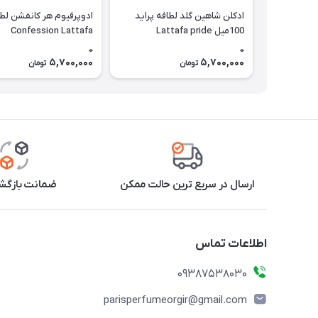
ادکلن شاهین گلد لطافه پراید
100میل Lattafa pride
Confession Lattafa
Shaheen gold
0
0
5,700,000
5,700,000
تومان
تومان
ارسال در سریع ترین حالت ممکن
ضمانت بازگشت
اطلاعات تماس
09387538030
parisperfumeorgir@gmail.com