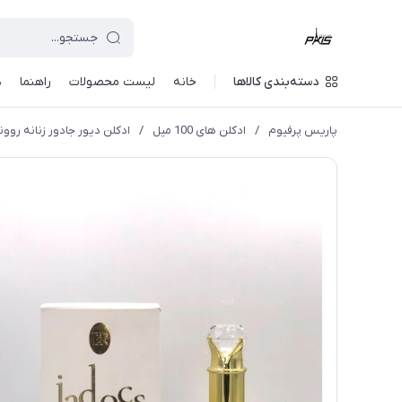
دسته‌بندی کالاها
خانه
لیست محصولات
راهنما
د
پاریس پرفیوم
/
ادکلن های 100 میل
/
ادکلن دیور جادور زنانه روونا حجم 100 میل( J'adore