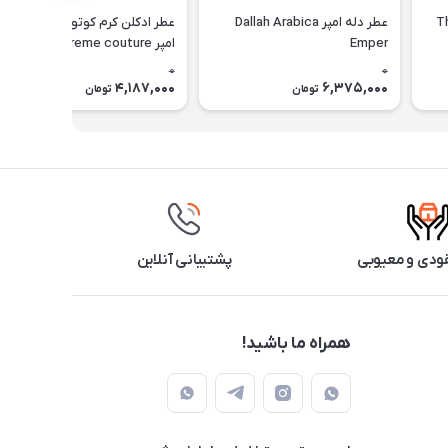
مپریال عود The
عطر دله امپر Dallah Arabica
عطر ادکلن کرم کوتور لاولی لاته
Emper
امپر emper creme couture
0
0
4,187,000
6,375,000
تومان
تومان
ودی و معیوبی
پشتیبانی آنلاین
همراه ما باشید!