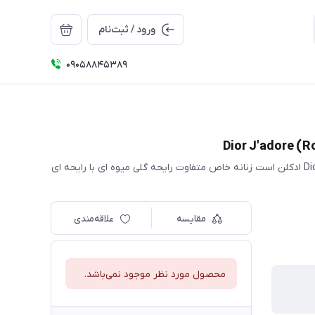
ورود / ثبت‌نام
09058845389
ادکلن دیور جادور زنانه روونا حجم 100 میل(Rovena) Dior J'adore ادکلن است زنانه خاص متفاوت رایحه گلی میوه ای با رایحه ای
مقایسه
علاقه‌مندی
محصول مورد نظر موجود نمی‌باشد.