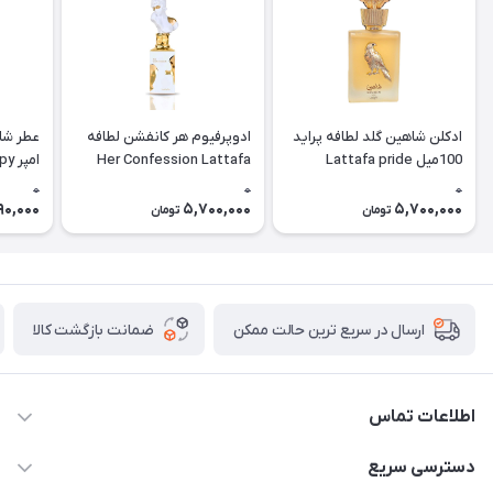
ادکلن شاهین گلد لطافه پراید
ادوپرفیوم هر کانفشن لطافه
عطر شا
100میل Lattafa pride
Her Confession Lattafa
امپ
hadow)
Shaheen gold
0
0
0
90,000
5,700,000
5,700,000
تومان
تومان
ضمانت بازگشت کالا
ارسال در سریع ترین حالت ممکن
اطلاعات تماس
09387538030
دسترسی سریع