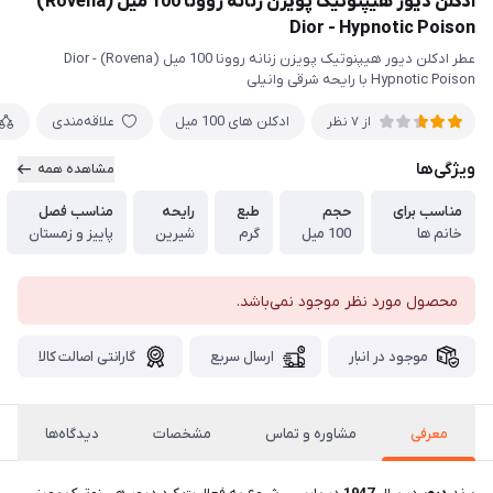
ادکلن دیور هیپنوتیک پویزن زنانه روونا 100 میل (Rovena)
Dior - Hypnotic Poison
عطر ادکلن دیور هیپنوتیک پویزن زنانه روونا 100 میل (Rovena) Dior -
Hypnotic Poison با رایحه شرقی وانیلی
ادکلن های 100 میل
علاقه‌مندی
از 7 نظر
ویژگی‌ها
مشاهده همه
مناسب برای
حجم
طبع
رایحه
مناسب فصل
خانم ها
100 میل
گرم
شیرین
پاییز و زمستان
محصول مورد نظر موجود نمی‌باشد.
موجود در انبار
ارسال سریع
گارانتی اصالت کالا
معرفی
مشاوره و تماس
مشخصات
دیدگاه‌ها