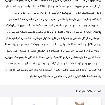
برند
دیور
در سال
1947
در پاریس شروع به فعالیت کرد.دیور هیپنوتیک پویزن
یکی از عطرهای معروف دیور است که در سال 1998 به بازار رایحه‌ وارد شد. عطر
دیور هیپنوتیک پویزن ادوپرفیوم ترکیبی از روایح شرقی را در خود جای
میدهد.جذابیت این رایحه با عناصر بسیار غنی و خاصی حاصل شده است. در
ابتدا روایح چوب شیرین بیان و بادام را استشمام خواهید کرد.
دیور هیپنوتیک
پویزن
رایحه ی غالب ان بادام، وانیل و گل های سفید هست.رایحه میانی این
ادوپرفیوم از گل یاسمن و شکوفه پرتقال تشکیل میشود. همچنین در انتها هم
روایح وانیل و دانه تونکا فضا را پر میکنند. دیور هیپنوتیک پویزن ادوپرفیوم با
رایحه ی گرم و شیرین مناسب برای استفاده در فصول پاییز و زمستان می باشد
.خانم‌هایی که رایحه‌های گرم و کلاسیک را می پسندند ادکلن هیپنوتیک پویزن
میتواند بهترین گزینه باشد.این عطر ترکیبی از وانیل و نت های میوه ای هست
که احساس گرما و ملایمت خاصی بعد از استفاده به شما می بخشد.این ادکلن را
به شدت به طرفداران تامفورد لاستچری پیشنهاد می دهیم.
محصولات مرتبط