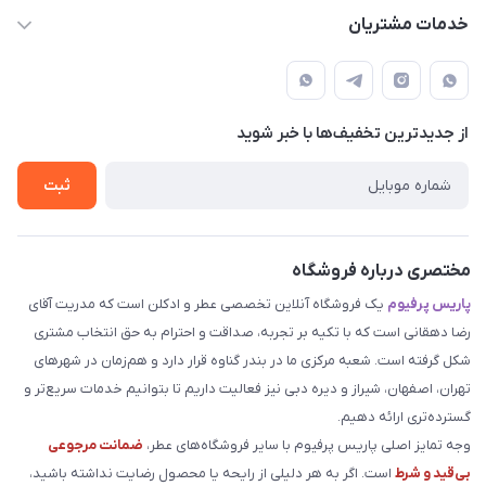
parisperfumeorgir@gmail.com
حساب کاربری
خدمات مشتریان
بوشهر . بندر گناوه ، خیابان فضیلت، فرعی فضیلت 2 ساختمان
مجله فروشگاه
قوانین و مقررات
دهقانی
لیست محصولات
حریم خصوصی
درباره ما
از جدید‌ترین تخفیف‌ها با‌ خبر شوید
راهنما
تماس با ما
ثبت
مختصری درباره فروشگاه
پاریس پرفیوم
یک فروشگاه آنلاین تخصصی عطر و ادکلن است که مدریت آقای
رضا دهقانی است که با تکیه بر تجربه، صداقت و احترام به حق انتخاب مشتری
شکل گرفته است. شعبه مرکزی ما در بندر گناوه قرار دارد و هم‌زمان در شهرهای
تهران، اصفهان، شیراز و دیره دبی نیز فعالیت داریم تا بتوانیم خدمات سریع‌تر و
گسترده‌تری ارائه دهیم.
وجه تمایز اصلی پاریس پرفیوم با سایر فروشگاه‌های عطر،
ضمانت مرجوعی
بی‌قید و شرط
است. اگر به هر دلیلی از رایحه یا محصول رضایت نداشته باشید،