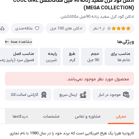
ادکلن گود گرل سفید زنانه 90 میل مگاکالکشن COOL GIRL
(MEGA COLLECTION)
ادکلن گود گرل سفید زنانه 90میل مگاکالکشن
ادکلن های 100 میل
علاقه‌مندی
از 9 نظر
ویژگی‌ها
مشاهده همه
مناسب برای
حجم
طبع
رایحه
مناسب فصل
خانم ها
90 میل
گرم
شیرین
فصول سرد (پاییز زمس
محصول مورد نظر موجود نمی‌باشد.
موجود در انبار
ارسال سریع
گارانتی اصالت کالا
معرفی
مشاوره و تماس
مشخصات
دیدگاه‌ها
کارولینا هررا یک طراح امریکایی است که برند خود را در سال 1980 با نام تجاری