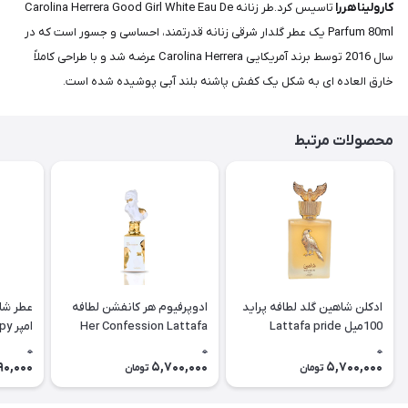
کارولیناهررا
تاسیس کرد.طر زنانه Carolina Herrera Good Girl White Eau De
Parfum 80ml یک عطر گلدار شرقی زنانه قدرتمند، احساسی و جسور است که در
سال 2016 توسط برند آمریکایی Carolina Herrera عرضه شد و با طراحی کاملاً
خارق العاده ای به شکل یک کفش پاشنه بلند آبی پوشیده شده است.
محصولات مرتبط
ادکلن شاهین گلد لطافه پراید
ادوپرفیوم هر کانفشن لطافه
عطر شا
100میل Lattafa pride
Her Confession Lattafa
امپ
hadow)
Shaheen gold
0
0
0
90,000
5,700,000
5,700,000
تومان
تومان