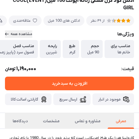
ادکلن گود گرل مشکی زنانه ایونت 100 میل(EVENT)COOL
GIRL
ادکلن های 100 میل
علاقه‌مندی
از 49 نظر
ویژگی‌ها
مشاهده همه
مناسب برای
حجم
طبع
رایحه
مناسب فصل
خانم ها
90 میل
گرم
شیرین
فصول سرد (پاییز زمس
1,190,000
قیمت:
تومان
افزودن به سبدخرید
موجود در انبار
ارسال سریع
گارانتی اصالت کالا
معرفی
مشاوره و تماس
مشخصات
دیدگاه‌ها
کارولینا هررا یک طراح امریکایی است که برند خود را در سال 1980 با نام تجاری