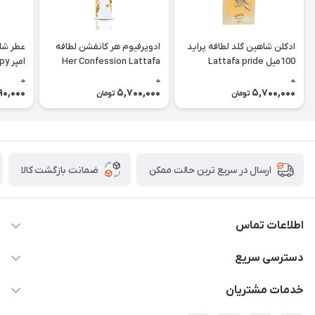
ادکلن شاهین گلد لطافه پراید
ادوپرفیوم هر کانفشن لطافه
عطر شا
100میل Lattafa pride
Her Confession Lattafa
امپ
hadow)
Shaheen gold
0
0
0
90,000
5,700,000
5,700,000
تومان
تومان
ضمانت بازگشت کالا
ارسال در سریع ترین حالت ممکن
اطلاعات تماس
09387538030
دسترسی سریع
parisperfumeorgir@gmail.com
حساب کاربری
خدمات مشتریان
بوشهر . بندر گناوه ، خیابان فضیلت، فرعی فضیلت 2 ساختمان
مجله فروشگاه