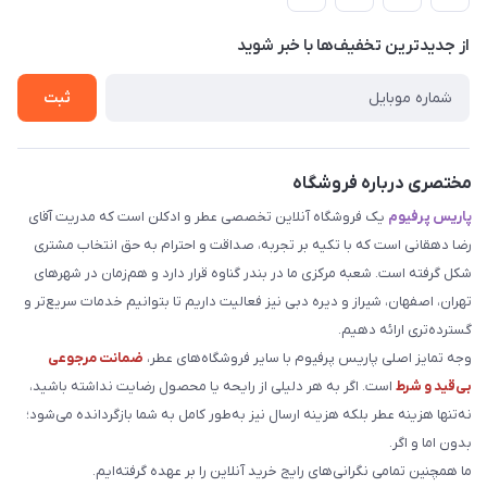
لیست محصولات
حریم خصوصی
درباره ما
از جدید‌ترین تخفیف‌ها با‌ خبر شوید
راهنما
تماس با ما
ثبت
مختصری درباره فروشگاه
پاریس پرفیوم
یک فروشگاه آنلاین تخصصی عطر و ادکلن است که مدریت آقای
رضا دهقانی است که با تکیه بر تجربه، صداقت و احترام به حق انتخاب مشتری
شکل گرفته است. شعبه مرکزی ما در بندر گناوه قرار دارد و هم‌زمان در شهرهای
تهران، اصفهان، شیراز و دیره دبی نیز فعالیت داریم تا بتوانیم خدمات سریع‌تر و
گسترده‌تری ارائه دهیم.
وجه تمایز اصلی پاریس پرفیوم با سایر فروشگاه‌های عطر،
ضمانت مرجوعی
بی‌قید و شرط
است. اگر به هر دلیلی از رایحه یا محصول رضایت نداشته باشید،
نه‌تنها هزینه عطر بلکه هزینه ارسال نیز به‌طور کامل به شما بازگردانده می‌شود؛
بدون اما و اگر.
ما همچنین تمامی نگرانی‌های رایج خرید آنلاین را بر عهده گرفته‌ایم.