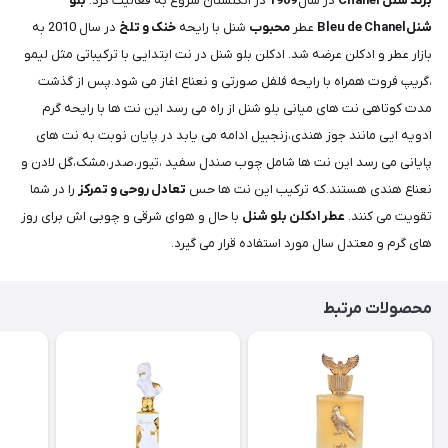
برند شنل Chanel
در سال
1909
در انگلستان شروع به فعالیت کرد.
بلو
شنلBleu de Chanel
عطر
محبوب
شنل با رایحه
خنک و تلخ
در سال 2010 به
بازار عطر و ادکلن عرضه شد. ادکلن بلو شنل در نت ابتدایی با ترکیباتی مثل لیمو
،گریپ فروت همراه با رایحه فلفل صورتی و نعناع اغاز می شود.پس از گذشت
مدت کوتاهی نت های میانی بلو شنل از راه می رسد این نت ها با رایحه گرم
ادویه ایی مانند جوز هندی،زنجبیل ادامه می یابد در پایان نوبت به نت های
پایانی می رسد این نت ها شامل چوب صندل سفید ،تیور،صدر،مشک،گل لادن و
نعناع هندی هستند.که ترکیب این نت ها حس
تعادل روحی و تمرکز
را در شما
تقویت می کنند.
عطر ادکلن بلو شنل
با حال و هوای شرقی و چوبی اش برای روز
های گرم و معتدل سال مورد استفاده قرار می گیرد.
محصولات مرتبط