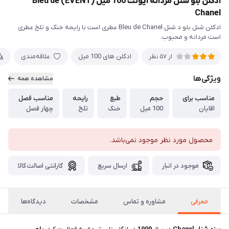
ادکلن بلو شنل مردانه ایونت 100 میل (EVENT) Bleu de
Chanel
ادکلن شنل بلو د شنل Bleu de Chanel عطری است با رایحه خنک و تلخ عطری
است مردانه و محبوب.
ادکلن های 100 میل
علاقه‌مندی
از 57 نظر
ویژگی‌ها
مشاهده همه
مناسب برای
حجم
طبع
رایحه
مناسب فصل
اقایان
100 میل
خنک
تلخ
چهار فصل
محصول مورد نظر موجود نمی‌باشد.
موجود در انبار
ارسال سریع
گارانتی اصالت کالا
معرفی
مشاوره و تماس
مشخصات
دیدگاه‌ها