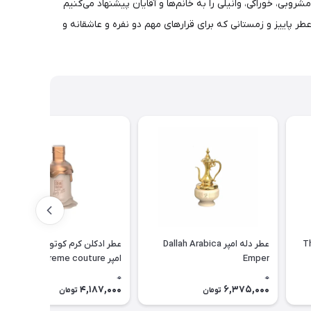
وبی، خوراکی، وانیلی را به خانم‌ها و آقایان پیشنهاد می‌کنیم
ر پاییز و زمستانی که برای قرارهای مهم دو نفره و عاشقانه و
مپریال عود The
عطر دله امپر Dallah Arabica
عطر ادکلن کرم کوتور لاولی لاته
Emper
امپر emper creme couture
0
0
4,187,000
6,375,000
تومان
تومان