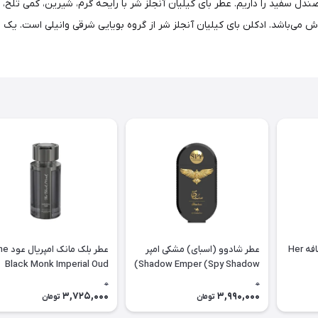
ل سفید را داریم. عطر بای کیلیان آنجلز شر با رایحه گرم، شیرین، کمی تلخ، مشر
ی‌باشد. ادکلن بای کیلیان آنجلز شر از گروه بویایی شرقی وانیلی است. یک عط
ادوپرفیوم هر کانفشن لطافه Her
عطر شادوو (اسبای) مشکی امپر
عطر بلک مانک ا
Black Monk Imperial Oud
Shadow Emper (Spy Shadow)
Emper
0
0
3,725,000
3,990,000
تومان
تومان