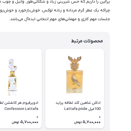
پرالین را داریم که حس شیرینی زیاد و شکلاتی‌طور، وانیل و چوب صند
چراکه یک عطر گرم مردانه و زنانه لوکس، خوش‌بازخورد و خوش‌پوش م
جلسات مهم کاری و مهمانی‌های مهم انتخابی ایده‌آل می‌باشد.
محصولات مرتبط
ادکلن شاهین گلد لطافه پراید
100میل Lattafa pride
Confession Lattafa
Shaheen gold
0
0
5,700,000
5,700,000
تومان
تومان